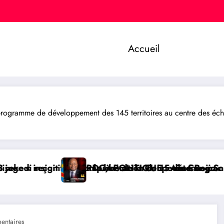
Accueil
programme de développement des 145 territoires au centre des échan
ongo
s par Kinshasa
Sangara, une voix forte au service de l’unité et de 
BUKAVU/ SOCIÉTÉ : Lancement 
ntaires