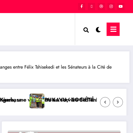
ges entre Félix Tshisekedi et les Sénateurs à la Cité de
la République
des travaux d’aménagement de la voirie sur l’avenue
QATAR/ POLITIQUE : Processus de 