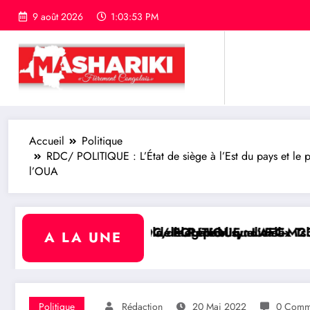
9 août 2026
1:03:54 PM
Accueil
Politique
RDC/ POLITIQUE : L’État de siège à l’Est du pays et le 
l’OUA
e
ix Tshisekedi reçoit les champions de la Coupe du C
23 juge « insignifiante » la libération de 15 détenu
RDC/ POLITIQUE : Aimé Boji 
A LA UNE
Politique
Rédaction
20 Mai 2022
0 Comme