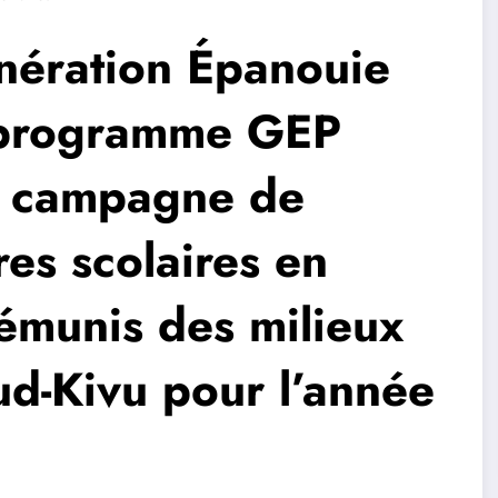
ération Épanouie
n programme GEP
la campagne de
res scolaires en
émunis des milieux
ud-Kivu pour l’année