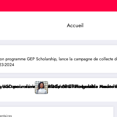
Accueil
n programme GEP Scholarship, lance la campagne de collecte des 
023-2024
olais
le Amato Bayubasire Mirindi, un modèle de courage,
etitia Muderhwa nommée nouvelle secrétaire généra
AFRIQUE/ SPORT : Li
ntaires