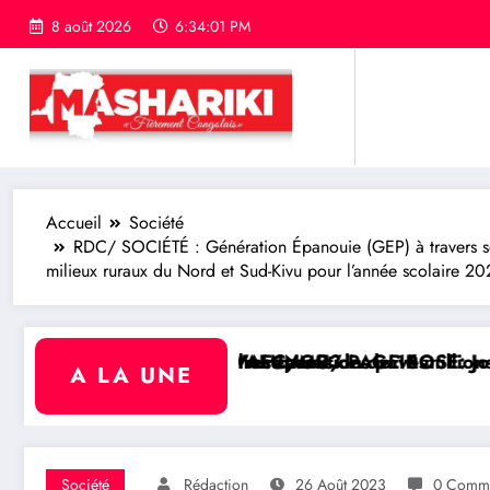
8 août 2026
6:34:02 PM
Accueil
Société
RDC/ SOCIÉTÉ : Génération Épanouie (GEP) à travers so
milieux ruraux du Nord et Sud-Kivu pour l’année scolaire 2
es pavés
de 16 millions USD pour développer le football cong
 ROSE: Joyeux anniversaire de naissance à l’Honorab
RDC/ SPORT : La
A LA UNE
Société
Rédaction
26 Août 2023
0 Comme