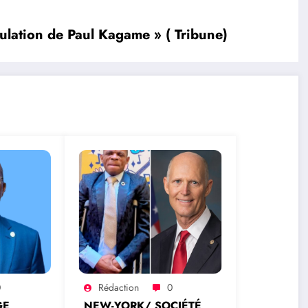
ation de Paul Kagame » ( Tribune)
0
Rédaction
0
GE
NEW-YORK/ SOCIÉTÉ