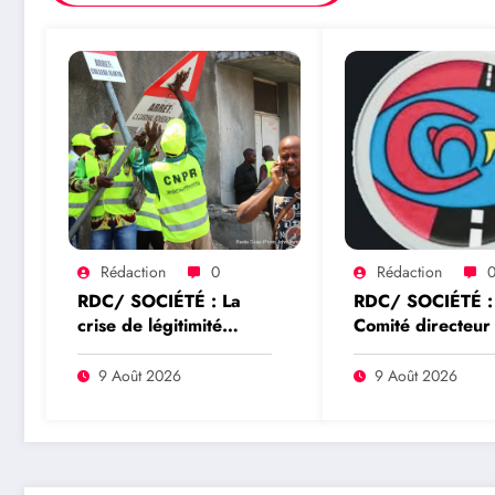
Rédaction
0
Rédaction
RDC/ SOCIÉTÉ : La
RDC/ SOCIÉTÉ : 
crise de légitimité
Comité directeur
syndicale à la CNPR
CNPR dément to
refait surface, les
malaise et s’expl
9 Août 2026
9 Août 2026
comités de base
sur la crise autou
réclament de nouvelles
délégation syndi
élections