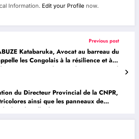
cal Information.
Edit your Profile
now.
Previous post
BUZE Katabaruka, Avocat au barreau du
pelle les Congolais à la résilience et à la
chec aux ennemis du pays (Lettre ouverte)
ion du Directeur Provincial de la CNPR,
colores ainsi que les panneaux de
els dans la Ville de Goma