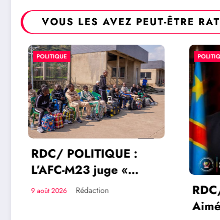
VOUS LES AVEZ PEUT-ÊTRE RA
POLITIQUE
POLITIQU
RDC/ POLITIQUE :
L’AFC-M23 juge «
insignifiante » la
RDC/ 
Rédaction
9 août 2026
libération de 15
Aimé 
détenus par Kinshasa