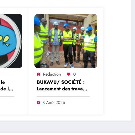
0
Rédaction
0
le
BUKAVU/ SOCIÉTÉ :
 de la
Lancement des travaux
ut
d’aménagement de la
ique
voirie sur l’avenue
8 Août 2026
r de la
Nyofu 1: l’entreprise
cale
Group Mushegera
Services exécutera
1200 mètres carrés