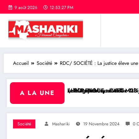
9 août 2026
12:53:28 PM
Accueil
Société
RDC/ SOCIÉTÉ : La justice éleve une 
yndicale
 : Félix Tshisekedi reçoit les champions de la Coup
L’AFC-M23 juge « insignifiante » la libération de 15
RDC/ POLITIQUE : Aim
A LA UNE
Société
Mashariki
19 Novembre 2024
0 