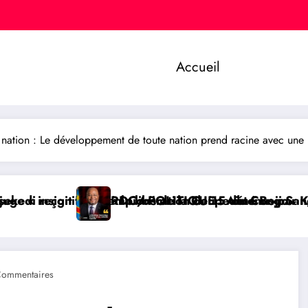
Accueil
nation : Le développement de toute nation prend racine avec une b
e du Congo
 détenus par Kinshasa
é Boji Sangara, une voix forte au service de l’unité
BUKAVU/ SOCIÉTÉ : Lanc
Commentaires