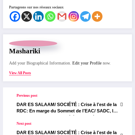
Partageons sur nos réseaux sociaux
Mashariki
Add your Biographical Information.
Edit your Profile
now.
View All Posts
Previous post
DAR ES SALAAM/ SOCIÉTÉ : Crise à l’est de la
RDC: En marge du Sommet de l’EAC/ SADC, les
Organisations de la Société Civile Régionale
exigent notamment la cessation immédiate des
Next post
hostilités et le retrait des forces armées
DAR ES SALAAM/ SOCIÉTÉ : Crise à l’est de la