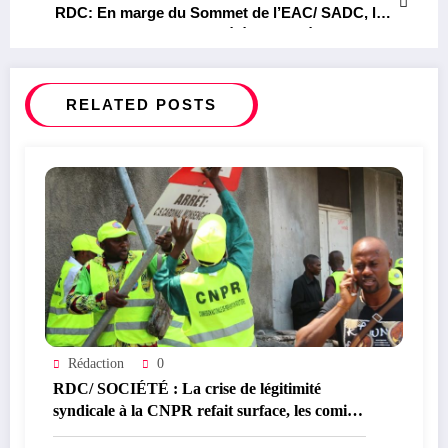
étrangères
RDC: En marge du Sommet de l’EAC/ SADC, les
Organisations de la Société Civile Régionale
exigent notamment la cessation immédiate des
hostilités et le retrait des forces armées
étrangères
RELATED POSTS
Rédaction
0
RDC/ SOCIÉTÉ : La crise de légitimité
syndicale à la CNPR refait surface, les comités
de base réclament de nouvelles élections