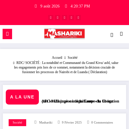
9 août 2026
4:20:38 PM
Accueil
Société
RDC/ SOCIÉTÉ : La notabilité et Communauté du Grand Kivu/ asbl, salue
les engagements pris lors de ce sommet, notamment la décision cruciale de
fusionner les processus de Nairobi et de Luanda ( Déclaration)
A LA UNE
 reçoit les champions de la Coupe du Congo
AFC-M23 juge « insignifiante » la libération de 15 détenus par Kinsha
RDC/ POLITIQUE : Aimé B
Société
Mashariki
9 Février 2025
0 Commentaires