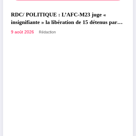
POLITIQUE
ge «
RDC/ POLITIQUE : Aimé Boji Sang
étenus par
voix forte au service de l’unité et de 
République
9 août 2026
Rédaction
Congolais fièrement