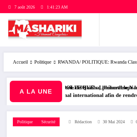
7 août 2026
1:41:24 AM
Accueil
Politique
RWANDA/ POLITIQUE: Rwanda Classified
ba, philanthrope légendaire
L’honorable Namazihana Bachoke Patrick Baka salue la su
RDC/ POLITIQUE : Dépo
A LA UNE
al afin de rendre justice aux victimes des conflits en R
Politique
Sécurité
Rédaction
30 Mai 2024