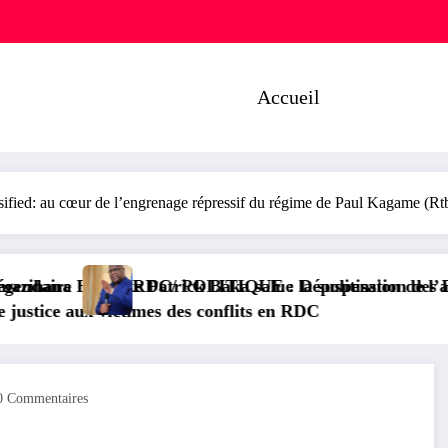
Accueil
: au cœur de l’engrenage répressif du régime de Paul Kagame (Rtb
spension de l’arrêté interministériel sur l’économie n
litisation des Entreprises: Les dirigeants des entrepris
RDC/ SANTÉ : Le Gouvern
DC
0 Commentaires