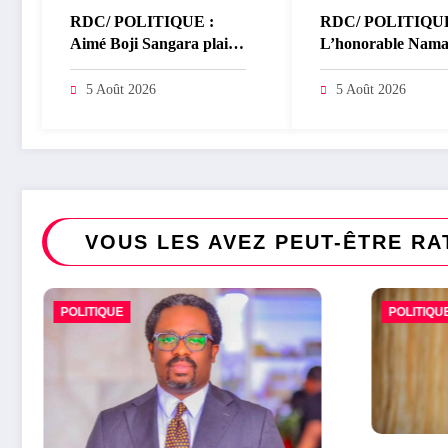
RDC/ POLITIQUE :
RDC/ POLITIQUE
Aimé Boji Sangara plaide
L’honorable Nama
pour un tribunal
Bachoke Patrick 
international afin de
salue la suspension
5 Août 2026
5 Août 2026
rendre justice aux
l’arrêté interminist
victimes des conflits en
sur l’économie nu
RDC
VOUS LES AVEZ PEUT-ÊTRE RA
POLITIQUE
RDC/
SANTÉ
Gouv
trans
2 août 2
Cinqu