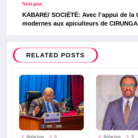
Next post
KABARE/ SOCIÉTÉ: Avec l’appui de la GIZ, PACAF asbl dote des
modernes aux apiculteurs de CIRUNGA a
ménages bénéficiaires pour lutter cont
RELATED POSTS
Rédaction
0
Rédaction
0