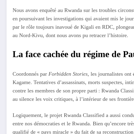
Nous avons enquêté au Rwanda sur les troubles circonst
en poursuivant les investigations qui avaient mis le jou
par le rôle toujours inavoué de Kigali en RDC, plongean
au Nord-Kivu, dont nous avons pu retracer l’histoire.
La face cachée du régime de P
Coordonnés par
Forbidden Stories
, les journalistes on
Kagame. Tentatives d’assassinats, morts suspectes, intim
contre les membres de son propre parti : Rwanda Classi
au silence les voix critiques, à l’intérieur de ses fronti
Logiquement, le projet Rwanda Classified a aussi condui
entre nos démocraties et le Rwanda. Bien qu’encore très
qualifié de « pays miracle » du fait de sa reconstructi