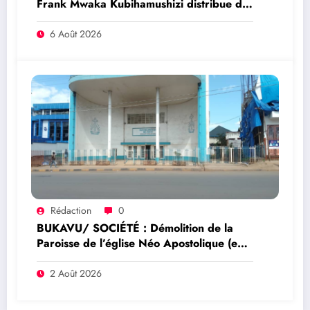
Frank Mwaka Kubihamushizi distribue des
cahiers aux écoliers de la chefferie de
Kaziba, philanthrope légendaire
6 Août 2026
Rédaction
0
BUKAVU/ SOCIÉTÉ : Démolition de la
Paroisse de l’église Néo Apostolique (ex
maison du parti) : Que savoir sur ce
dossier ?
2 Août 2026