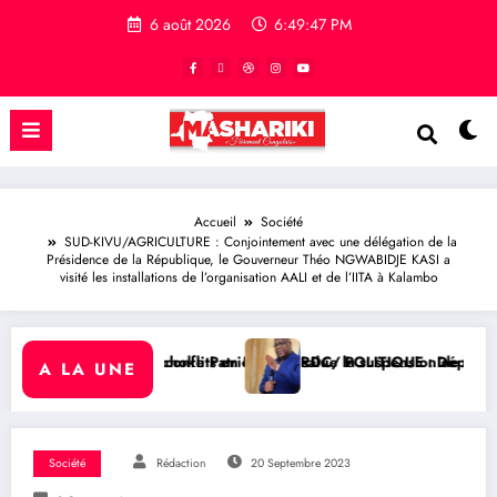
6 août 2026
6:49:49 PM
Accueil
Société
SUD-KIVU/AGRICULTURE : Conjointement avec une délégation de la
Présidence de la République, le Gouverneur Théo NGWABIDJE KASI a
visité les installations de l’organisation AALI et de l’IITA à Kalambo
ion de l’arrêté interministériel sur l’économie numérique
 : Dépolitisation des Entreprises: Les dirigeants des entreprises pub
RDC/ SANTÉ : Le G
A LA UNE
Société
Rédaction
20 Septembre 2023