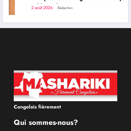
publiques bientôt recrutés par concours
2 août 2026
Rédaction
Congolais fièrement
Qui sommes-nous?