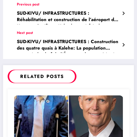
Previous post
SUD-KIVU/ INFRASTRUCTURES :
Réhabilitation et construction de l’aéroport de
Kavumu: Pacifique Kahasha, satisfait de
l’évolution des travaux
Next post
SUD-KIVU/ INFRASTRUCTURES : Construction
des quatre quais à Kalehe: La population
remercie le chef de l’État pour la concrétisation
de sa promesse
RELATED POSTS