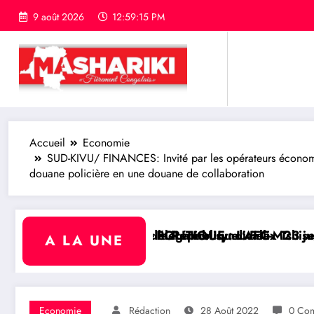
9 août 2026
12:59:16 PM
Accueil
Economie
SUD-KIVU/ FINANCES: Invité par les opérateurs économiq
douane policière en une douane de collaboration
le
ix Tshisekedi reçoit les champions de la Coupe du C
M23 juge « insignifiante » la libération de 15 déten
RDC/ POLITIQUE : Aimé Boji
A LA UNE
Economie
Rédaction
28 Août 2022
0 Com