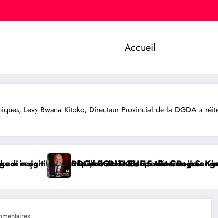
Accueil
ues, Levy Bwana Kitoko, Directeur Provincial de la DGDA a réitér
ongo
us par Kinshasa
 Sangara, une voix forte au service de l’unité et de
BUKAVU/ SOCIÉTÉ : Lancement
mentaires