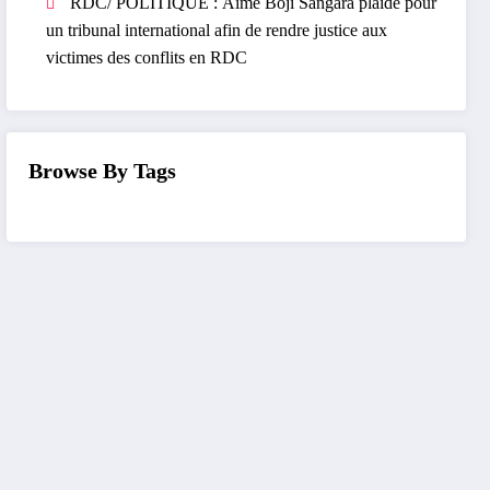
RDC/ POLITIQUE : Aimé Boji Sangara plaide pour
un tribunal international afin de rendre justice aux
victimes des conflits en RDC
Browse By Tags