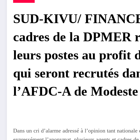
SUD-KIVU/ FINANCES:
cadres de la DPMER r
leurs postes au profit
qui seront recrutés da
l’AFDC-A de Modeste
Dans un cri d’alarme adressé à l’opinion tant nationale
expressément l’anonymat, plusieurs agents et cadres d