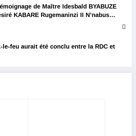
émoignage de Maître Idesbald BYABUZE
siré KABARE Rugemaninzi II N’nabushi,
efferie de Kabare, Province du Sud-Kivu
e-feu aurait été conclu entre la RDC et