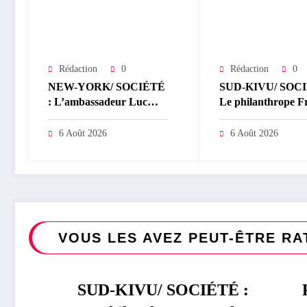
Rédaction
0
Rédaction
0
NEW-YORK/ SOCIÉTÉ
SUD-KIVU/ SOCI
: L’ambassadeur Luc
Le philanthrope F
Lusumba reçoit une
Mwaka Kubihamus
réponse du sénateur Rick
distribue des cahie
6 Août 2026
6 Août 2026
Scott sur la protection du
écoliers de la cheff
programme Medicaid
Kaziba, philanthr
légendaire
VOUS LES AVEZ PEUT-ÊTRE RA
SUD-KIVU/ SOCIÉTÉ :
SOCIÉTÉ
RDC/ PO
POLITIQUE