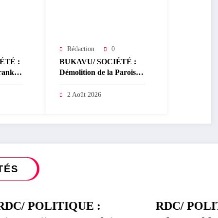
Rédaction
0
ÉTÉ :
BUKAVU/ SOCIÉTÉ :
rank
Démolition de la Paroisse
hizi
de l’église Néo
rs aux
Apostolique (ex maison
2 Août 2026
erie de
du parti) : Que savoir sur
ope
ce dossier ?
TÉS
LITIQUE :
RDC/ POLITIQUE :
POLITIQUE