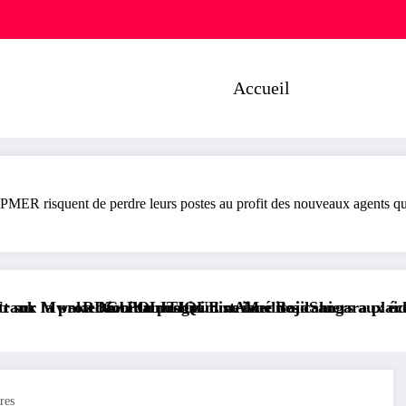
Accueil
R risquent de perdre leurs postes au profit des nouveaux agents qui
gramme Medicaid
ribue des cahiers aux écoliers de la chefferie de Kazi
: Aimé Boji Sangara plaide pour un tribunal internation
RDC/ POLITIQUE : 
res