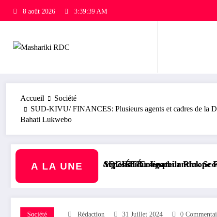
8 août 2026
3:39:40 AM
Accueil
Société
SUD-KIVU/ FINANCES: Plusieurs agents et cadres de la DPME
Bahati Lukwebo
 Aigles du Congo
onse du sénateur Rick Scott sur la protection du pro
CIÉTÉ : Le philanthrope Frank Mwaka Kubihamushizi dist
RDC/ POLITIQUE 
A LA UNE
Société
Rédaction
31 Juillet 2024
0 Commentai