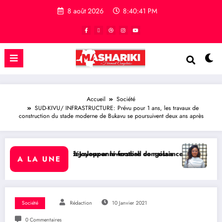
8 août 2026
8:40:42 PM
Accueil
Société
SUD-KIVU/ INFRASTRUCTURE: Prévu pour 1 ans, les travaux de
construction du stade moderne de Bukavu se poursuivent deux ans après
e football congolais
rsaire de naissance à l’Honorable Amato Bayubasire Mirindi, un modè
RDC/ SPORT : Laetitia Muderhwa nommé
A LA UNE
Société
Rédaction
10 Janvier 2021
0 Commentaires