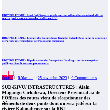
RDC/ POLITIQUE : Aimé Boji Sangara plaide pour un tribunal international afin de
rendre justice aux victimes des conflits en RDC
RDC/ POLITIQUE : L’honorable Namazihana Bachoke Patrick Baka salue la suspension
de l’arrêté interministériel sur l’économie numérique
RDC/ POLITIQUE : Dépolitisation des Entreprises: Les dirigeants des entreprises
publiques bientôt recrutés par concours
Société
Rédaction
25 novembre 2023
0 Commentaires
SUD-KIVU/ INFRASTRUCTURES : Alain
Mugangu Cirhalirwa, Directeur Provincial a.i de
l’Offices des routes vient de réceptionner des
éléments de deux ponts dont un sera jetté sur la
rivière Kalimabenge sur la RN2