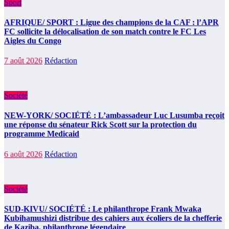
Sport
AFRIQUE/ SPORT : Ligue des champions de la CAF : l’APR
FC sollicite la délocalisation de son match contre le FC Les
Aigles du Congo
7 août 2026
Rédaction
Société
NEW-YORK/ SOCIÉTÉ : L’ambassadeur Luc Lusumba reçoit
une réponse du sénateur Rick Scott sur la protection du
programme Medicaid
6 août 2026
Rédaction
Société
SUD-KIVU/ SOCIÉTÉ : Le philanthrope Frank Mwaka
Kubihamushizi distribue des cahiers aux écoliers de la chefferie
de Kaziba, philanthrope légendaire