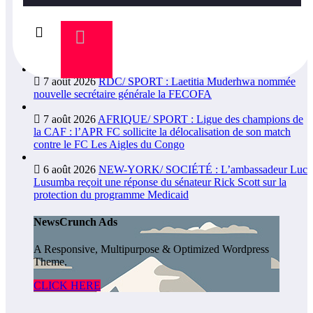
8 août 2026
WALUNGU/ PAGE ROSE: Joyeux
anniversaire de naissance à l’Honorable Amato Bayubasire
Mirindi, un modèle de courage, d’intelligence et de résilience
7 août 2026
RDC/ SPORT : Laetitia Muderhwa nommée
nouvelle secrétaire générale la FECOFA
7 août 2026
AFRIQUE/ SPORT : Ligue des champions de
la CAF : l’APR FC sollicite la délocalisation de son match
contre le FC Les Aigles du Congo
6 août 2026
NEW-YORK/ SOCIÉTÉ : L’ambassadeur Luc
Lusumba reçoit une réponse du sénateur Rick Scott sur la
protection du programme Medicaid
NewsCrunch Ads
A Responsive, Multipurpose & Optimized Wordpress
Theme.
CLICK HERE