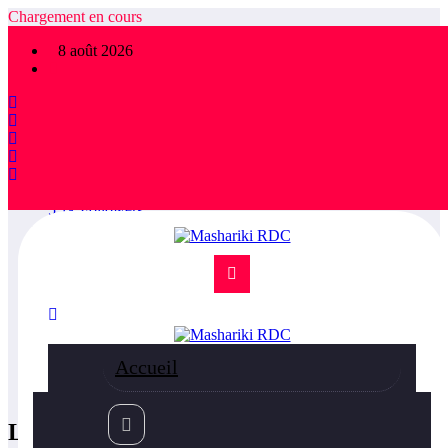
Chargement en cours
×
8 août 2026
FOLLOW US
1,475
Followers
78.9k
Followers
5.1k
Followers
36.5k
Subscribers
55k
Followers
75k
Followers
85k
Followers
Accueil
800
Followers
LATEST POSTS