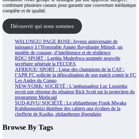
combinant plusieurs canaux pour garantir une couverture médiatique
complète et de qualité.
Découvrir qui nous sommes
WALUNGU/ PAGE ROSE: Joyeux anniversaire de
naissance à l’Honorable Amato Bayubasire Mirindi, un
modèle de courage, d’intelligence et de résilience
RDC/ SPORT : Laetitia Muderhwa nommée nouvelle
secrétaire générale la FECOFA
AFRIQUE/ SPORT : Ligue des champions de la CAF :
l’APR FC sollicite la délocalisation de son match contre le FC
Les Aigles du Congo
NEW-YORK/ SOCIÉTÉ : L’ambassadeur Luc Lusumba
reçoit une réponse du sénateur Rick Scott sur la protection du
programme Medicaid
SUD-KIVU/ SOCIÉTÉ : Le philanthrope Frank Mwaka
Kubihamushizi distribue des cahiers aux écoliers de la
chefferie de Kaziba, philanthrope légendaire
Browse By Tags