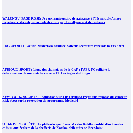
WALUNGU/ PAGE ROSE: Joyeux anniversaire de naissance à l’Honorable Amato
Bayubasire Mirindi, un modèle de courage, d’intelligence et de résilience
RDC/ SPORT : Laetitia Muderhwa nommée nouvelle secrétaire générale la FECOFA
AFRIQUE/ SPORT : Ligue des champions de la CAF : l’APR FC sollicite la
délocalisation de son match contre le FC Les Aigles du Congo
NEW-YORK/ SOCIÉTÉ : L’ambassadeur Luc Lusumba reçoit une réponse du sénateur
Rick Scott sur la protection du programme Medicaid
SUD-KIVU/ SOCIÉTÉ : Le philanthrope Frank Mwaka Kubihamushizi distribue des
cahiers aux écoliers de la chefferie de Kaziba, philanthrope légendaire