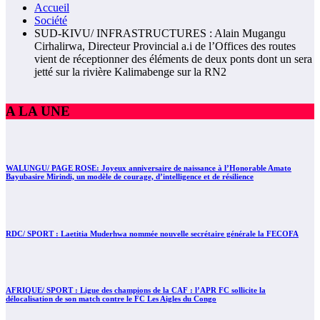
Accueil
Société
SUD-KIVU/ INFRASTRUCTURES : Alain Mugangu
Cirhalirwa, Directeur Provincial a.i de l’Offices des routes
vient de réceptionner des éléments de deux ponts dont un sera
jetté sur la rivière Kalimabenge sur la RN2
A LA UNE
WALUNGU/ PAGE ROSE: Joyeux anniversaire de naissance à l’Honorable Amato
Bayubasire Mirindi, un modèle de courage, d’intelligence et de résilience
RDC/ SPORT : Laetitia Muderhwa nommée nouvelle secrétaire générale la FECOFA
AFRIQUE/ SPORT : Ligue des champions de la CAF : l’APR FC sollicite la
délocalisation de son match contre le FC Les Aigles du Congo