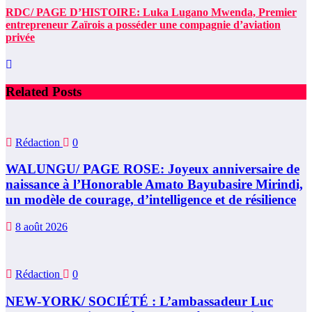
RDC/ PAGE D’HISTOIRE: Luka Lugano Mwenda, Premier
entrepreneur Zaïrois a posséder une compagnie d’aviation
privée
Related Posts
Rédaction
0
WALUNGU/ PAGE ROSE: Joyeux anniversaire de
naissance à l’Honorable Amato Bayubasire Mirindi,
un modèle de courage, d’intelligence et de résilience
8 août 2026
Rédaction
0
NEW-YORK/ SOCIÉTÉ : L’ambassadeur Luc