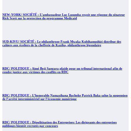
NEW-YORK/ SOCIÉTÉ : L’ambassadeur Luc Lusumba reçoit une réponse du sénateur
Rick Scott sur la protection du programme Medicaid
SUD-KIVU/ SOCIÉTÉ : Le philanthrope Frank Mwaka Kubihamushizi distribue des
cahiers aux écoliers de la chefferie de Kaziba, philanthrope légendaire
RDC/ POLITIQUE : Aimé Boji Sangara plaide pour un tribunal international afin de
rendre justice aux victimes des conflits en RDC
RDC/ POLITIQUE : L’honorable Namazihana Bachoke Patrick Baka salue la suspension
de l’arrêté interministériel sur l’économie numérique
RDC/ POLITIQUE : Dépolitisation des Entreprises: Les dirigeants des entreprises
publiques bientôt recrutés par concours