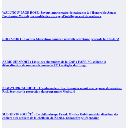
WALUNGU/ PAGE ROSE: Joyeux anniversaire de naissance à l’Honorable Amato
Bayubasire Mirindi, un modèle de courage, d’intelligence et de résilience
RDC/ SPORT : Laetitia Muderhwa nommée nouvelle secrétaire générale la FECOFA
AFRIQUE/ SPORT : Ligue des champions de la CAF : l’APR FC sollicite la
délocalisation de son match contre le FC Les Aigles du Congo
NEW-YORK/ SOCIÉTÉ : L’ambassadeur Luc Lusumba reçoit une réponse du sénateur
Rick Scott sur la protection du programme Medicaid
SUD-KIVU/ SOCIÉTÉ : Le philanthrope Frank Mwaka Kubihamushizi distribue des
cahiers aux écoliers de la chefferie de Kaziba, philanthrope légendaire