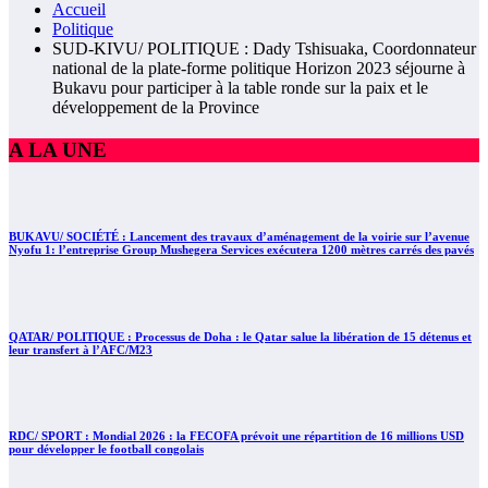
Accueil
Politique
SUD-KIVU/ POLITIQUE : Dady Tshisuaka, Coordonnateur
national de la plate-forme politique Horizon 2023 séjourne à
Bukavu pour participer à la table ronde sur la paix et le
développement de la Province
A LA UNE
BUKAVU/ SOCIÉTÉ : Lancement des travaux d’aménagement de la voirie sur l’avenue
Nyofu 1: l’entreprise Group Mushegera Services exécutera 1200 mètres carrés des pavés
QATAR/ POLITIQUE : Processus de Doha : le Qatar salue la libération de 15 détenus et
leur transfert à l’AFC/M23
RDC/ SPORT : Mondial 2026 : la FECOFA prévoit une répartition de 16 millions USD
pour développer le football congolais