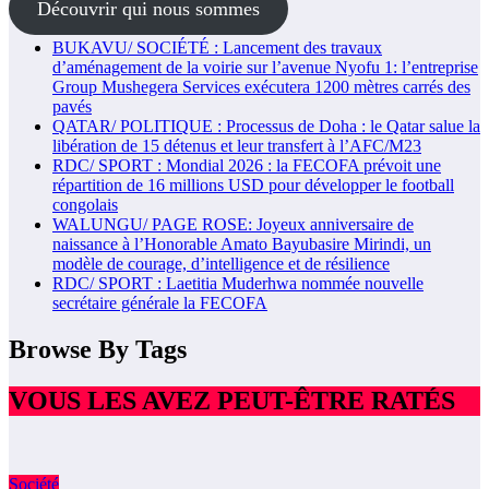
Découvrir qui nous sommes
BUKAVU/ SOCIÉTÉ : Lancement des travaux
d’aménagement de la voirie sur l’avenue Nyofu 1: l’entreprise
Group Mushegera Services exécutera 1200 mètres carrés des
pavés
QATAR/ POLITIQUE : Processus de Doha : le Qatar salue la
libération de 15 détenus et leur transfert à l’AFC/M23
RDC/ SPORT : Mondial 2026 : la FECOFA prévoit une
répartition de 16 millions USD pour développer le football
congolais
WALUNGU/ PAGE ROSE: Joyeux anniversaire de
naissance à l’Honorable Amato Bayubasire Mirindi, un
modèle de courage, d’intelligence et de résilience
RDC/ SPORT : Laetitia Muderhwa nommée nouvelle
secrétaire générale la FECOFA
Browse By Tags
VOUS LES AVEZ PEUT-ÊTRE RATÉS
Société