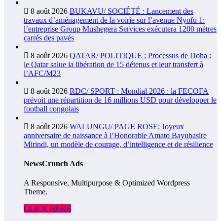
8 août 2026
BUKAVU/ SOCIÉTÉ : Lancement des
travaux d’aménagement de la voirie sur l’avenue Nyofu 1:
l’entreprise Group Mushegera Services exécutera 1200 mètres
carrés des pavés
8 août 2026
QATAR/ POLITIQUE : Processus de Doha :
le Qatar salue la libération de 15 détenus et leur transfert à
l’AFC/M23
8 août 2026
RDC/ SPORT : Mondial 2026 : la FECOFA
prévoit une répartition de 16 millions USD pour développer le
football congolais
8 août 2026
WALUNGU/ PAGE ROSE: Joyeux
anniversaire de naissance à l’Honorable Amato Bayubasire
Mirindi, un modèle de courage, d’intelligence et de résilience
NewsCrunch Ads
A Responsive, Multipurpose & Optimized Wordpress
Theme.
CLICK HERE