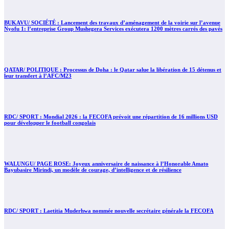
BUKAVU/ SOCIÉTÉ : Lancement des travaux d’aménagement de la voirie sur l’avenue
Nyofu 1: l’entreprise Group Mushegera Services exécutera 1200 mètres carrés des pavés
QATAR/ POLITIQUE : Processus de Doha : le Qatar salue la libération de 15 détenus et
leur transfert à l’AFC/M23
RDC/ SPORT : Mondial 2026 : la FECOFA prévoit une répartition de 16 millions USD
pour développer le football congolais
WALUNGU/ PAGE ROSE: Joyeux anniversaire de naissance à l’Honorable Amato
Bayubasire Mirindi, un modèle de courage, d’intelligence et de résilience
RDC/ SPORT : Laetitia Muderhwa nommée nouvelle secrétaire générale la FECOFA