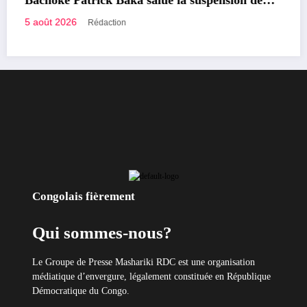
Bachoke Patrick Baka salue la suspension de
l’arrêté interministériel sur l’économie
5 août 2026
Rédaction
numérique
Congolais fièrement
Qui sommes-nous?
Le Groupe de Presse Mashariki RDC est une organisation
médiatique d’envergure, légalement constituée en République
Démocratique du Congo.