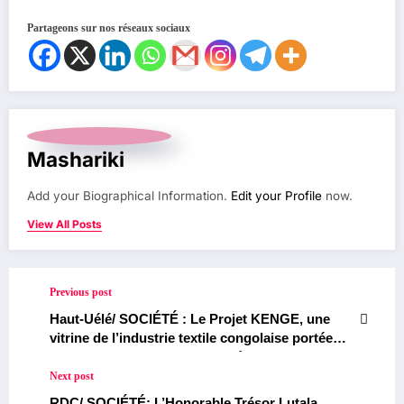
Partageons sur nos réseaux sociaux
Mashariki
Add your Biographical Information.
Edit your Profile
now.
View All Posts
Previous post
Haut-Uélé/ SOCIÉTÉ : Le Projet KENGE, une
vitrine de l’industrie textile congolaise portée
par le DG Serge Mudogo salué par le Ministre
des Mines Louis Watum Kabamba
Next post
RDC/ SOCIÉTÉ: L’Honorable Trésor Lutala