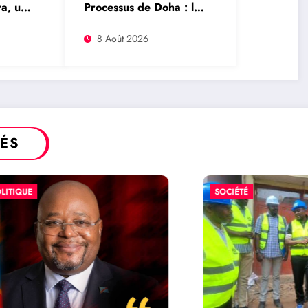
a, une
Processus de Doha : le
vice de
Qatar salue la
libération de 15
8 Août 2026
détenus et leur
transfert à l’AFC/M23
TÉS
E
SOCIÉTÉ