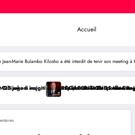
Accueil
an-Marie Bulambo Kilosho a été interdit de tenir son meeting à Kam
s de la Coupe du Congo
ration de 15 détenus par Kinshasa
LITIQUE : Aimé Boji Sangara, une voix forte au servic
BUKAVU/ SO
ntaires