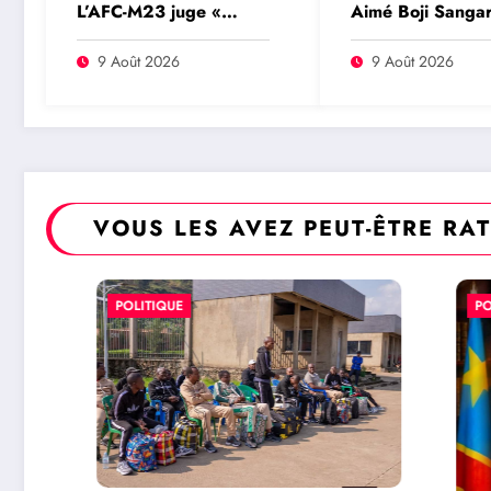
L’AFC-M23 juge «
Aimé Boji Sangar
insignifiante » la
voix forte au ser
libération de 15
l’unité et de la
9 Août 2026
9 Août 2026
détenus par Kinshasa
République
VOUS LES AVEZ PEUT-ÊTRE RA
POLITIQUE
POLITIQU