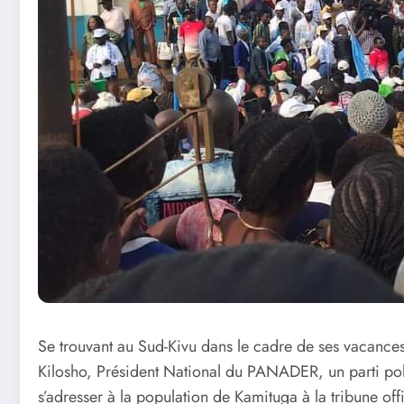
Se trouvant au Sud-Kivu dans le cadre de ses vacance
Kilosho, Président National du PANADER, un parti pol
s’adresser à la population de Kamituga à la tribune off