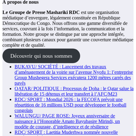
À propos de nous
Le Groupe de Presse Mashariki RDC
est une organisation
médiatique d’envergure, légalement constituée en République
Démocratique du Congo. Nous offrons une gamme diversifiée de
services, couvrant à la fois l’information, la communication et la
formation. Notre groupe se distingue par une approche intégrée,
combinant plusieurs canaux pour garantir une couverture médiatique
complète et de qualité.
Découvrir qui nous sommes
BUKAVU/ SOCIÉTÉ : Lancement des travaux
d’aménagement de la voirie sur l’avenue Nyofu 1: l’entreprise
Group Mushegera Services exécutera 1200 mètres carrés des
pavés
QATAR/ POLITIQUE : Processus de Doha : le Qatar salue la
libération de 15 détenus et leur transfert à l’AFC/M23
RDC/ SPORT : Mondial 2026 : la FECOFA prévoit une
répartition de 16 millions USD pour développer le football
congolais
WALUNGU/ PAGE ROSE: Joyeux anniversaire de
naissance à l’Honorable Amato Bayubasire Mirindi, un
modèle de courage, d’intelligence et de résilience
RDC/ SPORT : Laetitia Muderhwa nommée nouvelle