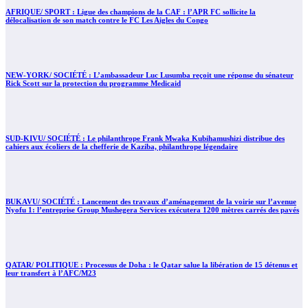
AFRIQUE/ SPORT : Ligue des champions de la CAF : l’APR FC sollicite la
délocalisation de son match contre le FC Les Aigles du Congo
NEW-YORK/ SOCIÉTÉ : L’ambassadeur Luc Lusumba reçoit une réponse du sénateur
Rick Scott sur la protection du programme Medicaid
SUD-KIVU/ SOCIÉTÉ : Le philanthrope Frank Mwaka Kubihamushizi distribue des
cahiers aux écoliers de la chefferie de Kaziba, philanthrope légendaire
BUKAVU/ SOCIÉTÉ : Lancement des travaux d’aménagement de la voirie sur l’avenue
Nyofu 1: l’entreprise Group Mushegera Services exécutera 1200 mètres carrés des pavés
QATAR/ POLITIQUE : Processus de Doha : le Qatar salue la libération de 15 détenus et
leur transfert à l’AFC/M23