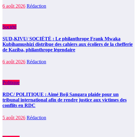
6 août 2026
Rédaction
Société
SUD-KIVU/ SOCIÉTÉ : Le philanthrope Frank Mwaka
Kubihamushizi distribue des cahiers aux écoliers de la chefferie
de Kaziba, philanthrope légendaire
6 août 2026
Rédaction
Politique
RDC/ POLITIQUE : Aimé Boji Sangara plaide pour un
tribunal international afin de rendre justice aux victimes des
conflits en RDC
5 août 2026
Rédaction