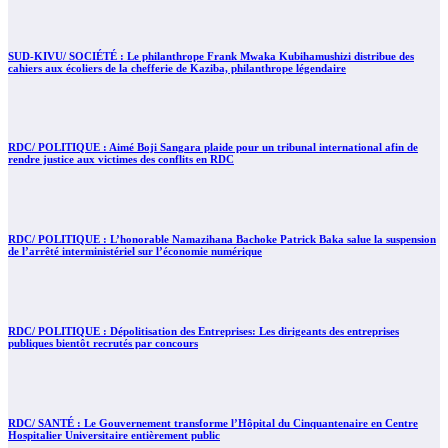
SUD-KIVU/ SOCIÉTÉ : Le philanthrope Frank Mwaka Kubihamushizi distribue des
cahiers aux écoliers de la chefferie de Kaziba, philanthrope légendaire
RDC/ POLITIQUE : Aimé Boji Sangara plaide pour un tribunal international afin de
rendre justice aux victimes des conflits en RDC
RDC/ POLITIQUE : L’honorable Namazihana Bachoke Patrick Baka salue la suspension
de l’arrêté interministériel sur l’économie numérique
RDC/ POLITIQUE : Dépolitisation des Entreprises: Les dirigeants des entreprises
publiques bientôt recrutés par concours
RDC/ SANTÉ : Le Gouvernement transforme l’Hôpital du Cinquantenaire en Centre
Hospitalier Universitaire entièrement public