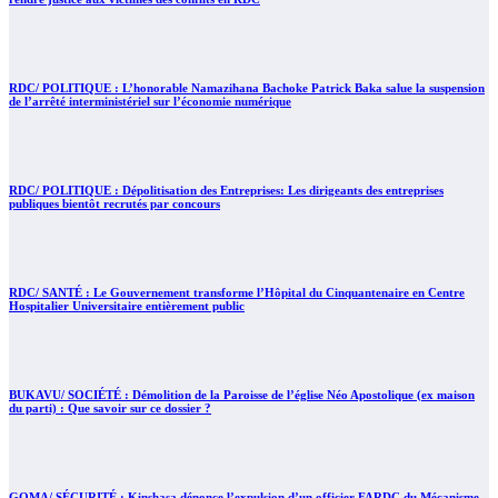
RDC/ POLITIQUE : L’honorable Namazihana Bachoke Patrick Baka salue la suspension
de l’arrêté interministériel sur l’économie numérique
RDC/ POLITIQUE : Dépolitisation des Entreprises: Les dirigeants des entreprises
publiques bientôt recrutés par concours
RDC/ SANTÉ : Le Gouvernement transforme l’Hôpital du Cinquantenaire en Centre
Hospitalier Universitaire entièrement public
BUKAVU/ SOCIÉTÉ : Démolition de la Paroisse de l’église Néo Apostolique (ex maison
du parti) : Que savoir sur ce dossier ?
GOMA/ SÉCURITÉ : Kinshasa dénonce l’expulsion d’un officier FARDC du Mécanisme