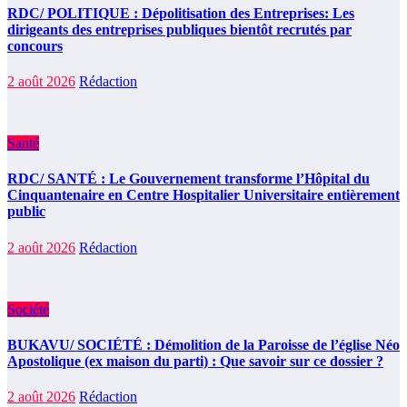
RDC/ POLITIQUE : Dépolitisation des Entreprises: Les
dirigeants des entreprises publiques bientôt recrutés par
concours
2 août 2026
Rédaction
Santé
RDC/ SANTÉ : Le Gouvernement transforme l’Hôpital du
Cinquantenaire en Centre Hospitalier Universitaire entièrement
public
2 août 2026
Rédaction
Société
BUKAVU/ SOCIÉTÉ : Démolition de la Paroisse de l’église Néo
Apostolique (ex maison du parti) : Que savoir sur ce dossier ?
2 août 2026
Rédaction