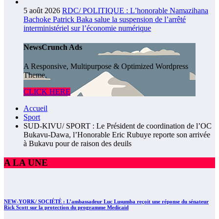
5 août 2026
RDC/ POLITIQUE : L’honorable Namazihana
Bachoke Patrick Baka salue la suspension de l’arrêté
interministériel sur l’économie numérique
NewsCrunch Ads
A Responsive, Multipurpose & Optimized Wordpress
Theme.
CLICK HERE
Accueil
Sport
SUD-KIVU/ SPORT : Le Président de coordination de l’OC
Bukavu-Dawa, l’Honorable Eric Rubuye reporte son arrivée
à Bukavu pour de raison des deuils
A LA UNE
NEW-YORK/ SOCIÉTÉ : L’ambassadeur Luc Lusumba reçoit une réponse du sénateur
Rick Scott sur la protection du programme Medicaid