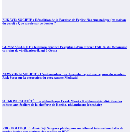
BUKAVU/ SOCIÉTÉ : Démolition de la Paroisse de l’église Néo Apostolique (ex maison
du parti) : Que savoir sur ce dossier ?
GOMA/ SÉCURITÉ : Kinshasa dénonce l’expulsion d’un officier FARDC du Mécanisme
conjoint de vérification élargi à Goma
NEW-YORK/ SOCIÉTÉ : L’ambassadeur Luc Lusumba reçoit une réponse du sénateur
Rick Scott sur la protection du programme Medicaid
SUD-KIVU/ SOCIÉTÉ : Le philanthrope Frank Mwaka Kubihamushizi distribue des
cahiers aux écoliers de la chefferie de Kaziba, philanthrope légendaire
RDC/ POLITIQUE : Aimé Boji Sangara plaide pour un tribunal international afin de
rendre justice aux victimes des conflits en RDC