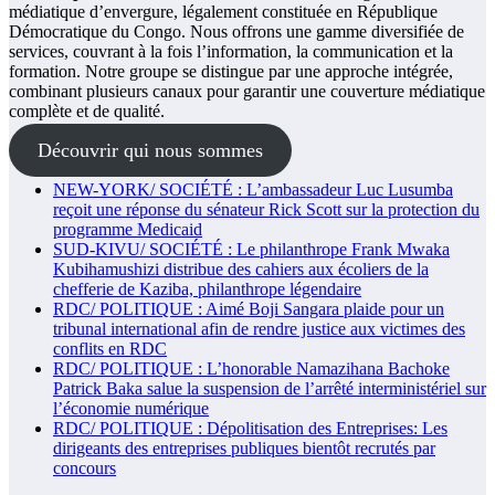
médiatique d’envergure, légalement constituée en République
Démocratique du Congo. Nous offrons une gamme diversifiée de
services, couvrant à la fois l’information, la communication et la
formation. Notre groupe se distingue par une approche intégrée,
combinant plusieurs canaux pour garantir une couverture médiatique
complète et de qualité.
Découvrir qui nous sommes
NEW-YORK/ SOCIÉTÉ : L’ambassadeur Luc Lusumba
reçoit une réponse du sénateur Rick Scott sur la protection du
programme Medicaid
SUD-KIVU/ SOCIÉTÉ : Le philanthrope Frank Mwaka
Kubihamushizi distribue des cahiers aux écoliers de la
chefferie de Kaziba, philanthrope légendaire
RDC/ POLITIQUE : Aimé Boji Sangara plaide pour un
tribunal international afin de rendre justice aux victimes des
conflits en RDC
RDC/ POLITIQUE : L’honorable Namazihana Bachoke
Patrick Baka salue la suspension de l’arrêté interministériel sur
l’économie numérique
RDC/ POLITIQUE : Dépolitisation des Entreprises: Les
dirigeants des entreprises publiques bientôt recrutés par
concours