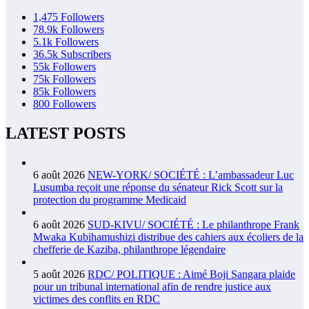
1,475
Followers
78.9k
Followers
5.1k
Followers
36.5k
Subscribers
55k
Followers
75k
Followers
85k
Followers
800
Followers
LATEST POSTS
6 août 2026
NEW-YORK/ SOCIÉTÉ : L’ambassadeur Luc
Lusumba reçoit une réponse du sénateur Rick Scott sur la
protection du programme Medicaid
6 août 2026
SUD-KIVU/ SOCIÉTÉ : Le philanthrope Frank
Mwaka Kubihamushizi distribue des cahiers aux écoliers de la
chefferie de Kaziba, philanthrope légendaire
5 août 2026
RDC/ POLITIQUE : Aimé Boji Sangara plaide
pour un tribunal international afin de rendre justice aux
victimes des conflits en RDC