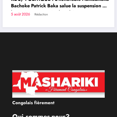
Bachoke Patrick Baka salue la suspension de
l’arrêté interministériel sur l’économie
5 août 2026
Rédaction
numérique
Congolais fièrement
Qui sommes-nous?