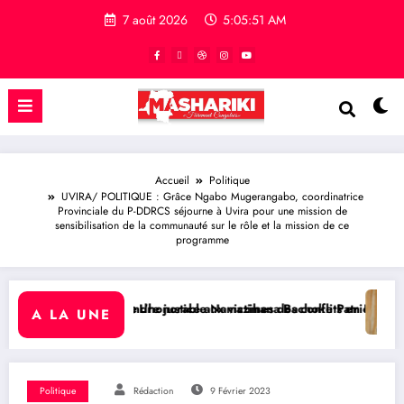
7 août 2026
5:05:52 AM
Accueil
Politique
UVIRA/ POLITIQUE : Grâce Ngabo Mugerangabo, coordinatrice
Provinciale du P-DDRCS séjourne à Uvira pour une mission de
sensibilisation de la communauté sur le rôle et la mission de ce
programme
e justice aux victimes des conflits en RDC
onorable Namazihana Bachoke Patrick Baka salue la suspension de l’a
RDC/ POLITIQUE : Dépolit
A LA UNE
Politique
Rédaction
9 Février 2023