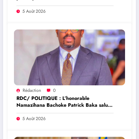
de rendre justice aux victimes des conflits
en RDC
5 Août 2026
Rédaction
0
RDC/ POLITIQUE : L’honorable
Namazihana Bachoke Patrick Baka salue
la suspension de l’arrêté interministériel
sur l’économie numérique
5 Août 2026