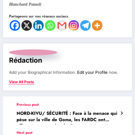
Blanchard Pataoli
Partageons sur nos réseaux sociaux
Rédaction
Add your Biographical Information.
Edit your Profile
now.
View All Posts
Previous post
NORD-KIVU/ SÉCURITÉ : Face à la menace qui
pèse sur la ville de Goma, les FARDC ont
effectué une marche de dissuasion visant à
tranquilliser la population
Next post