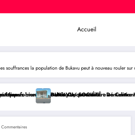
Accueil
ouffrances la population de Bukavu peut à nouveau rouler sur u
alier Universitaire entièrement public
aroisse de l’église Néo Apostolique (ex maison du pa
GOMA/ SÉCURITÉ : Kinshasa dénonce l’e
 Commentaires