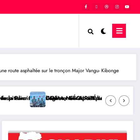
ne route asphaltée sur le tronçon Major Vangu- Kibonge
rti) : Que savoir sur ce dossier ?
xpulsion d’un officier FARDC du Mécanisme conjoint 
SUD-KIVU/ SOCIÉTÉ : Le député national Tré