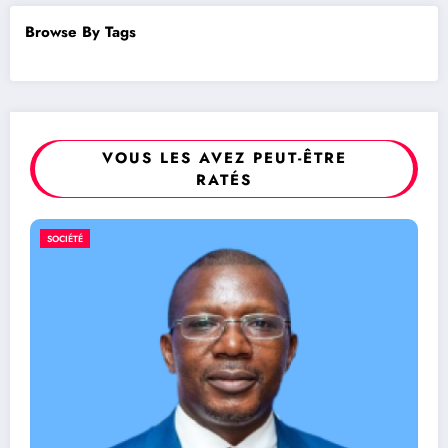
Browse By Tags
VOUS LES AVEZ PEUT-ÊTRE
RATÉS
RDC/ SPORT : Laetitia Muder
SPORT
nouvelle secrétaire générale la
7 août 2026
Rédaction