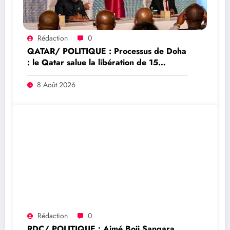
Rédaction
0
QATAR/ POLITIQUE : Processus de Doha
: le Qatar salue la libération de 15
détenus et leur transfert à l’AFC/M23
8 Août 2026
Rédaction
0
RDC/ POLITIQUE : Aimé Boji Sangara