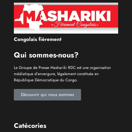
Catécories
Info À la Une