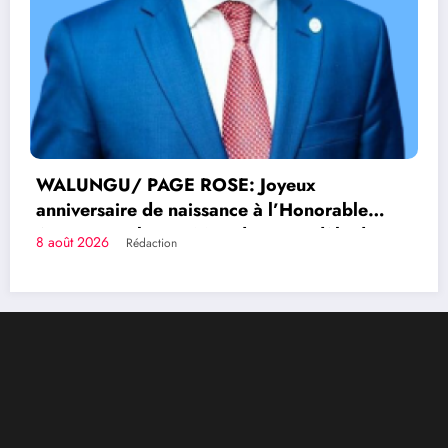
ux
Congolais fièrement
Honorable
modèle de
Qui sommes-nous?
silience
Le Groupe de Presse Mashariki RDC est une organisation
médiatique d’envergure, légalement constituée en
République Démocratique du Congo.
Découvrir qui nous sommes