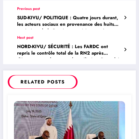
Previous post
SUD-KIVU/ POLITIQUE : Quatre jours durant,
les acteurs sociaux en provenance des huits
territoires de la Province participeront à
l’élaboration du plan opérationnel Provinciale
Next post
du P-DDRCS
NORD-KIVU/ SÉCURITÉ : Les FARDC ont
repris le contrôle total de la RN2 après
d’intenses combats avec les militaires Rwandais
et leurs supplétifs du M23
RELATED POSTS