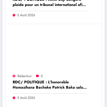
plaide pour un tribunal international afin
de rendre justice aux victimes des conflits
en RDC
5 Août 2026
Rédaction
0
RDC/ POLITIQUE : L’honorable
Namazihana Bachoke Patrick Baka salue
la suspension de l’arrêté interministériel
sur l’économie numérique
5 Août 2026