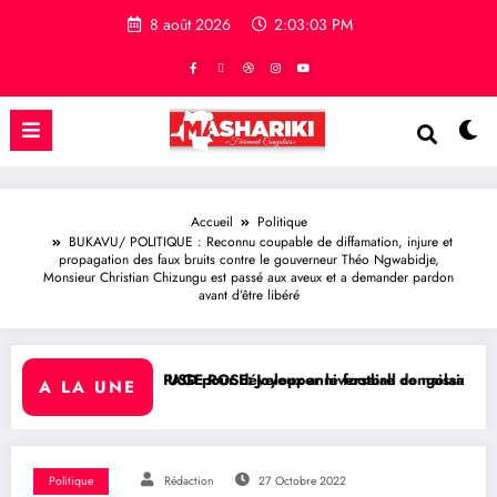
8 août 2026
2:03:04 PM
Accueil
Politique
BUKAVU/ POLITIQUE : Reconnu coupable de diffamation, injure et
propagation des faux bruits contre le gouverneur Théo Ngwabidje,
Monsieur Christian Chizungu est passé aux aveux et a demander pardon
avant d’être libéré
SD pour développer le football congolais
ROSE: Joyeux anniversaire de naissance à l’Honorable Amato Bayubas
RDC/ SPORT : Laet
A LA UNE
Politique
Rédaction
27 Octobre 2022