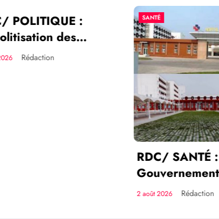
POLITIQUE :
E
SANTÉ
tisation des
rises: Les
Rédaction
6
ants des
rises publiques
t recrutés par
urs
RDC/ SANTÉ : L
Gouvernement
transforme l’Hôpi
Rédaction
2 août 2026
Cinquantenaire 