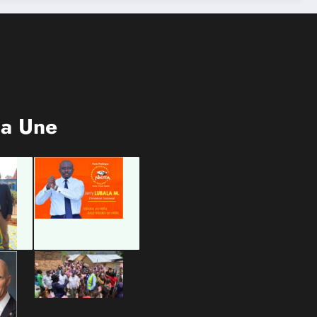
er
ic
la Une