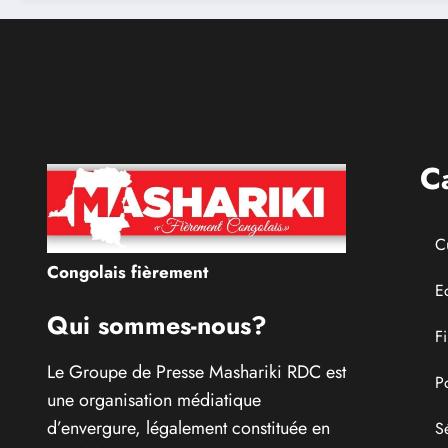
interministériel sur
l’économie numérique
C
C
Congolais fièrement
E
Qui sommes-nous?
F
Le Groupe de Presse Mashariki RDC est
P
une organisation médiatique
d’envergure, légalement constituée en
S