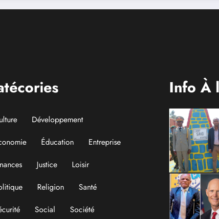
Centre Hospitali
Universitaire
entièrement publ
atécories
Info À 
ulture
Développement
conomie
Éducation
Entreprise
inances
Justice
Loisir
olitique
Religion
Santé
écurité
Social
Société