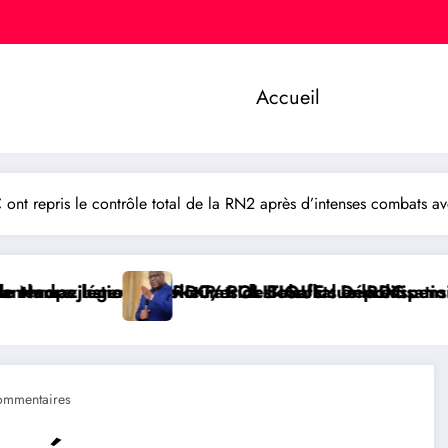
Accueil
repris le contrôle total de la RN2 après d’intenses combats avec
mes des conflits en RDC
ck Baka salue la suspension de l’arrêté interministé
 POLITIQUE : Dépolitisation des Entreprises: Les diri
RDC/ SA
ommentaires