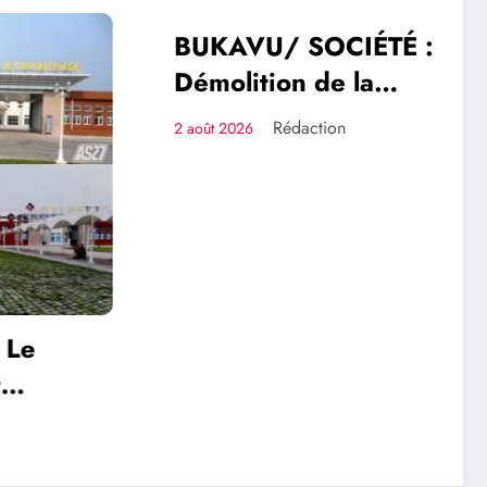
BUKAVU/ SOCIÉTÉ :
SOCIÉTÉ
Démolition de la
Paroisse de l’église
Rédaction
2 août 2026
Néo Apostolique (ex
maison du parti) : Que
savoir sur ce dossier ?
e
tal du
en