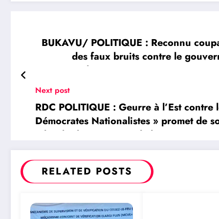
BUKAVU/ POLITIQUE : Reconnu coupabl
des faux bruits contre le gouve
Chizungu est passé aux aveux 
Next post
RDC POLITIQUE : Geurre à l’Est contre l
Démocrates Nationalistes » promet de sol
Tshisekedi au sommet de l’Etat pour insu
RELATED POSTS