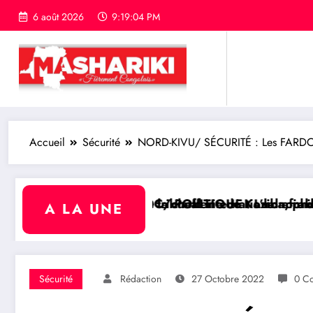
6 août 2026
9:19:05 PM
Accueil
Sécurité
NORD-KIVU/ SÉCURITÉ : Les FARDC ont 
la chefferie de Kaziba, philanthrope légendaire
ibunal international afin de rendre justice aux victi
DC/ POLITIQUE : L’honorable Namazihana Bachoke Patri
RDC/
A LA UNE
Sécurité
Rédaction
27 Octobre 2022
0 C