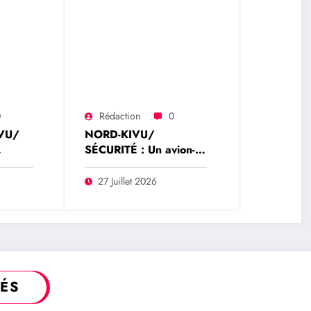
0
Rédaction
0
VU/
NORD-KIVU/
SÉCURITÉ : Un avion-
cargo de Tracep Congo
ent
Aviation retrouvé
27 Juillet 2026
écrasé à Walikale, un
survivant est sorti de
y
l’appareil
TÉS