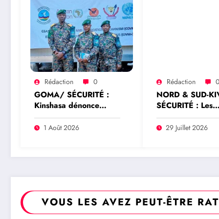
Rédaction
0
Rédaction
GOMA/ SÉCURITÉ :
NORD & SUD-KI
Kinshasa dénonce
SÉCURITÉ : Les
l’expulsion d’un officier
commandants
FARDC du Mécanisme
Wazalendo rejett
1 Août 2026
29 Juillet 2026
conjoint de vérification
toute prétendue
élargi à Goma
représentation
nationale de Dad
Saleh Idi
VOUS LES AVEZ PEUT-ÊTRE RA