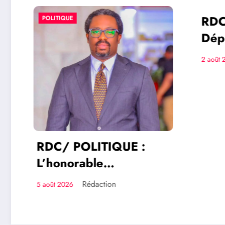
RDC/ 
POLITIQUE
POLITIQU
Dépoli
Entrep
2 août 202
dirige
entrep
bientô
conco
RDC/ POLITIQUE :
L’honorable
Namazihana Bachoke
Rédaction
5 août 2026
Patrick Baka salue la
suspension de l’arrêté