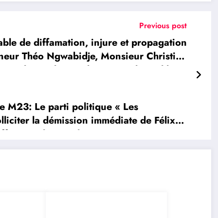
Previous post
e de diffamation, injure et propagation
rneur Théo Ngwabidje, Monsieur Christian
et a demander pardon avant d’être libéré
e M23: Le parti politique « Les
liciter la démission immédiate de Félix
ffisance des résultats