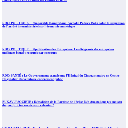
rendre justice aux victimes des conflits en RDC
RDC/ POLITIQUE : L’honorable Namazihana Bachoke Patrick Baka salue la suspension
de l’arrêté interministériel sur l’économie numérique
RDC/ POLITIQUE : Dépolitisation des Entreprises: Les dirigeants des entreprises
publiques bientôt recrutés par concours
RDC/ SANTÉ : Le Gouvernement transforme l’Hôpital du Cinquantenaire en Centre
Hospitalier Universitaire entièrement public
BUKAVU/ SOCIÉTÉ : Démolition de la Paroisse de l’église Néo Apostolique (ex maison
du parti) : Que savoir sur ce dossier ?