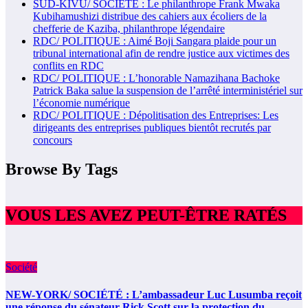
SUD-KIVU/ SOCIÉTÉ : Le philanthrope Frank Mwaka
Kubihamushizi distribue des cahiers aux écoliers de la
chefferie de Kaziba, philanthrope légendaire
RDC/ POLITIQUE : Aimé Boji Sangara plaide pour un
tribunal international afin de rendre justice aux victimes des
conflits en RDC
RDC/ POLITIQUE : L’honorable Namazihana Bachoke
Patrick Baka salue la suspension de l’arrêté interministériel sur
l’économie numérique
RDC/ POLITIQUE : Dépolitisation des Entreprises: Les
dirigeants des entreprises publiques bientôt recrutés par
concours
Browse By Tags
VOUS LES AVEZ PEUT-ÊTRE RATÉS
Société
NEW-YORK/ SOCIÉTÉ : L’ambassadeur Luc Lusumba reçoit
une réponse du sénateur Rick Scott sur la protection du