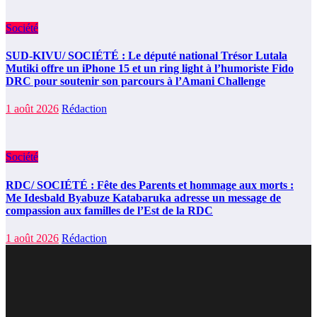
Société
SUD-KIVU/ SOCIÉTÉ : Le député national Trésor Lutala
Mutiki offre un iPhone 15 et un ring light à l’humoriste Fido
DRC pour soutenir son parcours à l’Amani Challenge
1 août 2026
Rédaction
Société
RDC/ SOCIÉTÉ : Fête des Parents et hommage aux morts :
Me Idesbald Byabuze Katabaruka adresse un message de
compassion aux familles de l’Est de la RDC
1 août 2026
Rédaction