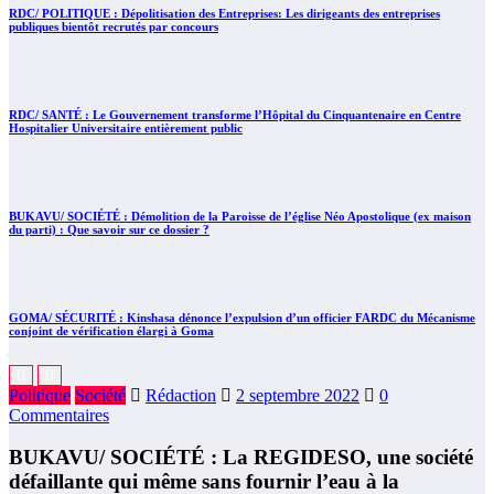
RDC/ POLITIQUE : Dépolitisation des Entreprises: Les dirigeants des entreprises
publiques bientôt recrutés par concours
RDC/ SANTÉ : Le Gouvernement transforme l’Hôpital du Cinquantenaire en Centre
Hospitalier Universitaire entièrement public
BUKAVU/ SOCIÉTÉ : Démolition de la Paroisse de l’église Néo Apostolique (ex maison
du parti) : Que savoir sur ce dossier ?
GOMA/ SÉCURITÉ : Kinshasa dénonce l’expulsion d’un officier FARDC du Mécanisme
conjoint de vérification élargi à Goma
Politique
Société
Rédaction
2 septembre 2022
0
Commentaires
BUKAVU/ SOCIÉTÉ : La REGIDESO, une société
défaillante qui même sans fournir l’eau à la