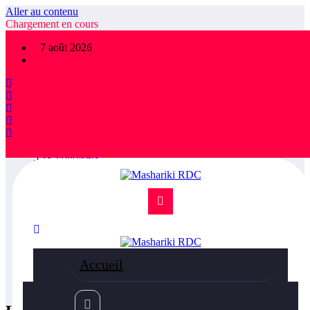
Aller au contenu
Chargement en cours
×
7 août 2026
FOLLOW US
1,475
Followers
78.9k
Followers
5.1k
Followers
36.5k
Subscribers
55k
Followers
75k
Followers
85k
Followers
Accueil
800
Followers