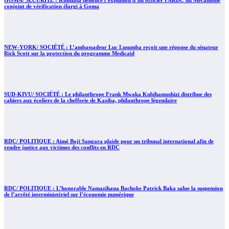
GOMA/ SÉCURITÉ : Kinshasa dénonce l’expulsion d’un officier FARDC du Mécanisme
conjoint de vérification élargi à Goma
NEW-YORK/ SOCIÉTÉ : L’ambassadeur Luc Lusumba reçoit une réponse du sénateur
Rick Scott sur la protection du programme Medicaid
SUD-KIVU/ SOCIÉTÉ : Le philanthrope Frank Mwaka Kubihamushizi distribue des
cahiers aux écoliers de la chefferie de Kaziba, philanthrope légendaire
RDC/ POLITIQUE : Aimé Boji Sangara plaide pour un tribunal international afin de
rendre justice aux victimes des conflits en RDC
RDC/ POLITIQUE : L’honorable Namazihana Bachoke Patrick Baka salue la suspension
de l’arrêté interministériel sur l’économie numérique