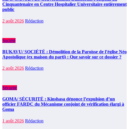
Cinquantenaire en Centre Hospitalier Universitaire entièrement
public
2 août 2026
Rédaction
Société
BUKAVU/ SOCIÉTÉ : Démolition de la Paroisse de l’église Néo
Apostolique (ex maison du parti) : Que savoir sur ce dossier ?
2 août 2026
Rédaction
Sécurité
GOMA/ SÉCURITÉ : Kinshasa dénonce l’expulsion d’un
officier FARDC du Mécanisme conjoint de vérification élargi à
Goma
1 août 2026
Rédaction