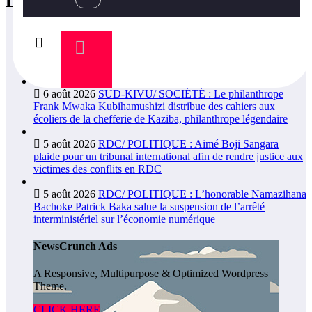
LATEST POSTS
6 août 2026
NEW-YORK/ SOCIÉTÉ : L’ambassadeur Luc
Lusumba reçoit une réponse du sénateur Rick Scott sur la
protection du programme Medicaid
6 août 2026
SUD-KIVU/ SOCIÉTÉ : Le philanthrope
Frank Mwaka Kubihamushizi distribue des cahiers aux
écoliers de la chefferie de Kaziba, philanthrope légendaire
5 août 2026
RDC/ POLITIQUE : Aimé Boji Sangara
plaide pour un tribunal international afin de rendre justice aux
victimes des conflits en RDC
5 août 2026
RDC/ POLITIQUE : L’honorable Namazihana
Bachoke Patrick Baka salue la suspension de l’arrêté
interministériel sur l’économie numérique
NewsCrunch Ads
A Responsive, Multipurpose & Optimized Wordpress
Theme.
CLICK HERE