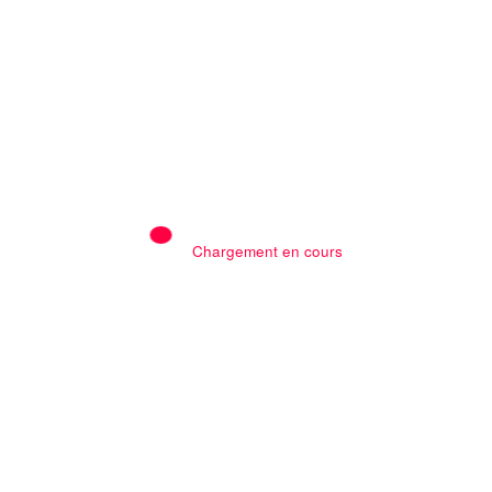
pour un tribunal international afin de rendre
justice aux victimes des conflits en RDC
5 Août 2026
LAISSER UN COMMENTAIRE
Commentaires
Chargement en cours
Nom