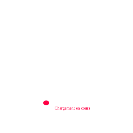
Rédaction
0
SUD-KIVU/ SOCIÉTÉ : Le philanthrope
Frank Mwaka Kubihamushizi distribue des
cahiers aux écoliers de la chefferie de Kaziba,
philanthrope légendaire
6 Août 2026
Chargement en cours