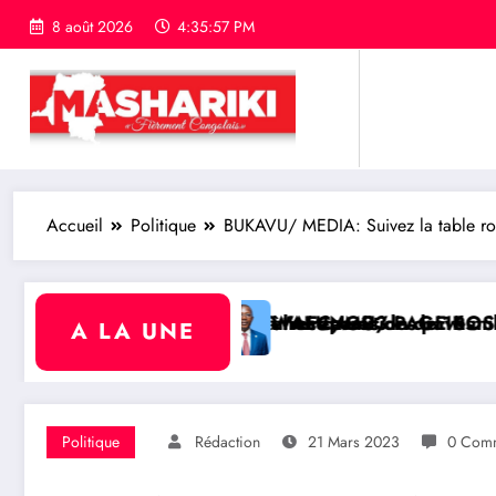
8 août 2026
4:35:58 PM
Accueil
Politique
BUKAVU/ MEDIA: Suivez la table ron
00 mètres carrés des pavés
nsfert à l’AFC/M23
it une répartition de 16 millions USD pour développ
WALUNGU/ PAGE ROSE: Joyeux anniversaire de na
A LA UNE
Politique
Rédaction
21 Mars 2023
0 Comm