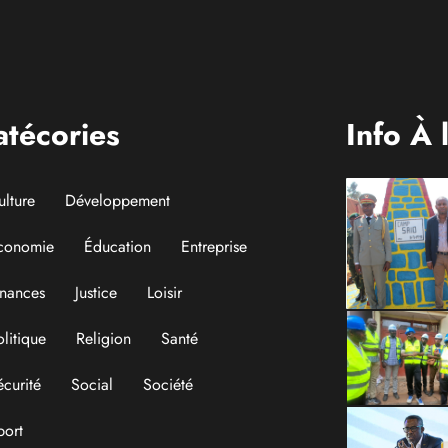
Aigles du Congo
atécories
Info À 
ulture
Développement
conomie
Éducation
Entreprise
inances
Justice
Loisir
olitique
Religion
Santé
écurité
Social
Société
port