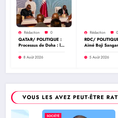
Rédaction
0
Rédaction
QATAR/ POLITIQUE :
RDC/ POLITIQUE
Processus de Doha : le
Aimé Boji Sanga
Qatar salue la
plaide pour un tr
libération de 15
international afin
8 Août 2026
5 Août 2026
détenus et leur
rendre justice au
transfert à l’AFC/M23
victimes des confl
RDC
VOUS LES AVEZ PEUT-ÊTRE RA
SOCIÉTÉ
SPORT