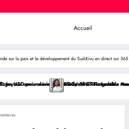
Accueil
de sur la paix et le développement du Sud-Kivu en direct sur 365
er le football congolais
issance à l’Honorable Amato Bayubasire Mirindi, un 
RDC/ SPORT : Laetitia Muderhwa nommée nouvelle
entaires