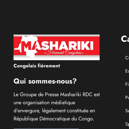
modèle de courage,
d’intelligence et de
résilience
C
C
Congolais fièrement
E
Qui sommes-nous?
F
Le Groupe de Presse Mashariki RDC est
P
une organisation médiatique
d’envergure, légalement constituée en
S
République Démocratique du Congo.
S