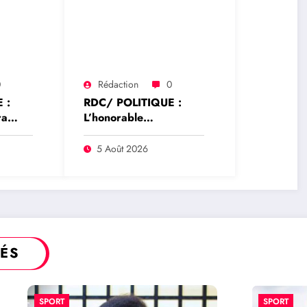
0
Rédaction
0
 :
RDC/ POLITIQUE :
ra
L’honorable
ibunal
Namazihana Bachoke
 de
Patrick Baka salue la
5 Août 2026
x
suspension de l’arrêté
its en
interministériel sur
l’économie numérique
TÉS
SPORT