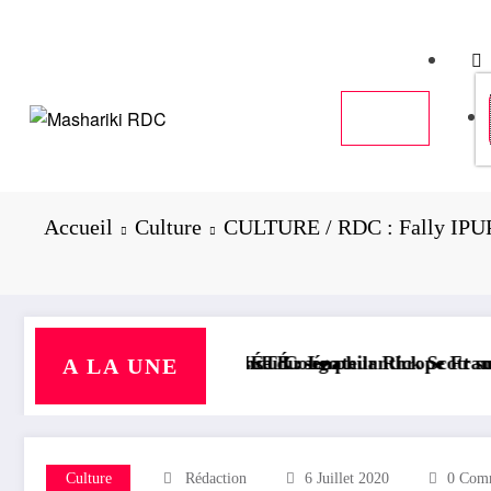
8 août 2026
10:26:11 PM
Accueil
Culture
CULTURE / RDC : Fally IP
igles du Congo
nse du sénateur Rick Scott sur la protection du prog
IÉTÉ : Le philanthrope Frank Mwaka Kubihamushizi distr
RDC/ POLITIQUE :
A LA UNE
Culture
Rédaction
6 Juillet 2020
0 Comm