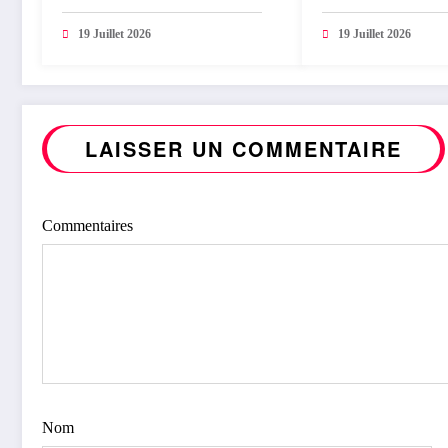
Professeur Sénateur Modeste
Assurances et Ban
Bahati Lukwebo : Justin
Pensée, décryptage
19 Juillet 2026
19 Juillet 2026
Ngakwiraki salue une
stratégique du Pro
contribution majeure à la
Modeste BAHATI
réforme du système financier
LUKWEBO (Trib
congolais
LAISSER UN COMMENTAIRE
Commentaires
Nom