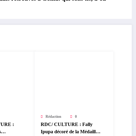
Rédaction
0
URE :
RDC/ CULTURE : Fally
s
Ipupa décoré de la Médaille