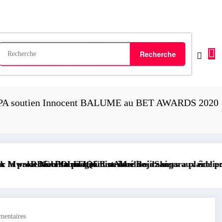
UPA soutien Innocent BALUME au BET AWARDS 2020
ramme Medicaid
ibue des cahiers aux écoliers de la chefferie de Kaziba
 Aimé Boji Sangara plaide pour un tribunal international
RDC/ POLITIQUE : L’
entaires