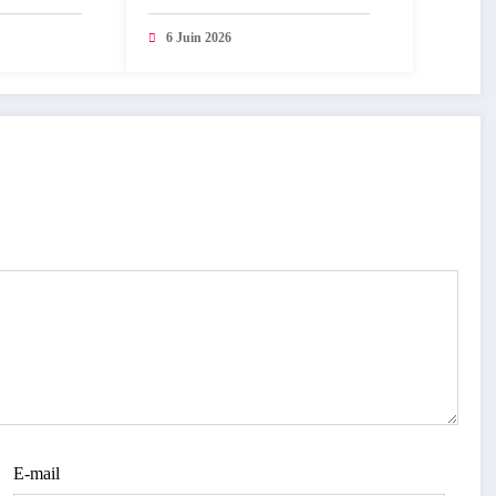
ques:
d’or du Mérite des Arts,
 et analyse
Sciences et Lettres par le
6 Juin 2026
fesseur
Chef de l’Etat
une)
E-mail