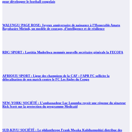
pour développer le football congolais
WALUNGU/ PAGE ROSE: Joyeux anniversaire de naissance à l’Honorable Amato
Bayubasire Mirindi, un modèle de courage, d’intelligence et de résilience
RDC/ SPORT : Laetitia Muderhwa nommée nouvelle secrétaire générale la FECOFA
AFRIQUE/ SPORT : Ligue des champions de la CAF : l’APR FC sollicite la
délocalisation de son match contre le FC Les Aigles du Congo
NEW-YORK/ SOCIÉTÉ : L’ambassadeur Luc Lusumba reçoit une réponse du sénateur
Rick Scott sur la protection du programme Medicaid
SUD-KIVU/ SOCIÉTÉ : Le philanthrope Frank Mwaka Kubihamushizi distribue des