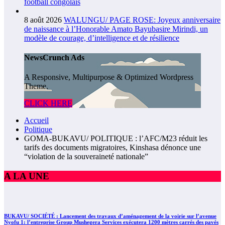
football congolais
8 août 2026
WALUNGU/ PAGE ROSE: Joyeux anniversaire
de naissance à l’Honorable Amato Bayubasire Mirindi, un
modèle de courage, d’intelligence et de résilience
NewsCrunch Ads
A Responsive, Multipurpose & Optimized Wordpress
Theme.
CLICK HERE
Accueil
Politique
GOMA-BUKAVU/ POLITIQUE : l’AFC/M23 réduit les
tarifs des documents migratoires, Kinshasa dénonce une
“violation de la souveraineté nationale”
A LA UNE
BUKAVU/ SOCIÉTÉ : Lancement des travaux d’aménagement de la voirie sur l’avenue
Nyofu 1: l’entreprise Group Mushegera Services exécutera 1200 mètres carrés des pavés