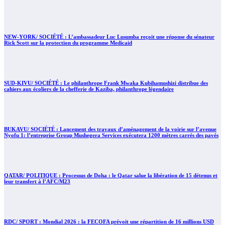
NEW-YORK/ SOCIÉTÉ : L’ambassadeur Luc Lusumba reçoit une réponse du sénateur
Rick Scott sur la protection du programme Medicaid
SUD-KIVU/ SOCIÉTÉ : Le philanthrope Frank Mwaka Kubihamushizi distribue des
cahiers aux écoliers de la chefferie de Kaziba, philanthrope légendaire
BUKAVU/ SOCIÉTÉ : Lancement des travaux d’aménagement de la voirie sur l’avenue
Nyofu 1: l’entreprise Group Mushegera Services exécutera 1200 mètres carrés des pavés
QATAR/ POLITIQUE : Processus de Doha : le Qatar salue la libération de 15 détenus et
leur transfert à l’AFC/M23
RDC/ SPORT : Mondial 2026 : la FECOFA prévoit une répartition de 16 millions USD