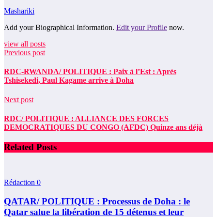
Mashariki
Add your Biographical Information.
Edit your Profile
now.
view all posts
Previous post
RDC-RWANDA/ POLITIQUE : Paix à l’Est : Après
Tshisekedi, Paul Kagame arrive à Doha
Next post
RDC/ POLITIQUE : ALLIANCE DES FORCES
DEMOCRATIQUES DU CONGO (AFDC) Quinze ans déjà
Related Posts
Rédaction
0
QATAR/ POLITIQUE : Processus de Doha : le
Qatar salue la libération de 15 détenus et leur