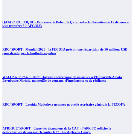
QATAR/ POLITIQUE : Processus de Doha : le Qatar salue la libération de 15 détenus et
leur transfert à l’AFC/M23
RDC/ SPORT : Mondial 2026 : la FECOFA prévoit une répartition de 16 millions USD
pour développer le football congolais
WALUNGU/ PAGE ROSE: Joyeux anniversaire de naissance à l’Honorable Amato
Bayubasire Mirindi, un modèle de courage, d’intelligence et de résilience
RDC/ SPORT : Laetitia Muderhwa nommée nouvelle secrétaire générale la FECOFA
AFRIQUE/ SPORT : Ligue des champions de la CAF : l’APR FC sollicite la
délocalisation de son match contre le FC Les Aigles du Congo