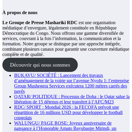
À propos de nous
Le Groupe de Presse Mashariki RDC
est une organisation
médiatique d’envergure, légalement constituée en République
Démocratique du Congo. Nous offrons une gamme diversifiée de
services, couvrant à la fois l’information, la communication et la
formation. Notre groupe se distingue par une approche intégrée,
combinant plusieurs canaux pour garantir une couverture médiatique
complète et de qualité.
Découvrir qui nous sommes
BUKAVU/ SOCIÉTÉ : Lancement des travaux
d’aménagement de la voirie sur l’avenue Nyofu 1: l’entreprise
Group Mushegera Services exécutera 1200 mètres carrés des
pavés
QATAR/ POLITIQUE : Processus de Doha : le Qatar salue la
libération de 15 détenus et leur transfert à l’AFC/M23
RDC/ SPORT : Mondial 2026 : la FECOFA prévoit une
répartition de 16 millions USD pour développer le football
congolais
WALUNGU/ PAGE ROSE: Joyeux anniversaire de
naissance à l’Honorable Amato Bayubasire Mirindi, un