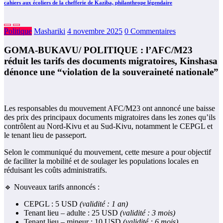
cahiers aux écoliers de la chefferie de Kaziba, philanthrope légendaire
Politique
Mashariki
4 novembre 2025
0 Commentaires
GOMA-BUKAVU/ POLITIQUE : l’AFC/M23
réduit les tarifs des documents migratoires, Kinshasa
dénonce une “violation de la souveraineté nationale”
Les responsables du mouvement AFC/M23 ont annoncé une baisse
des prix des principaux documents migratoires dans les zones qu’ils
contrôlent au Nord-Kivu et au Sud-Kivu, notamment le CEPGL et
le tenant lieu de passeport.
Selon le communiqué du mouvement, cette mesure a pour objectif
de faciliter la mobilité et de soulager les populations locales en
réduisant les coûts administratifs.
🔹 Nouveaux tarifs annoncés :
CEPGL : 5 USD
(validité : 1 an)
Tenant lieu – adulte : 25 USD
(validité : 3 mois)
Tenant lieu – mineur : 10 USD
(validité : 6 mois)