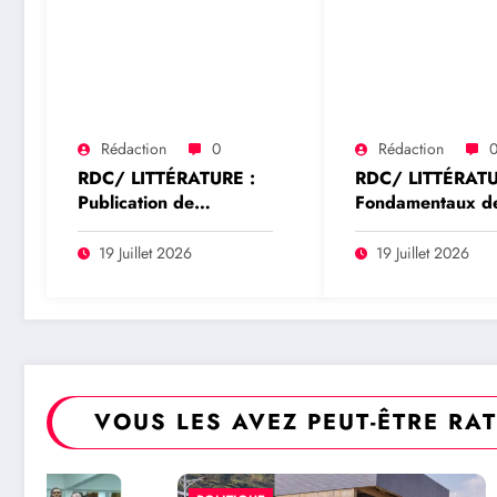
Rédaction
0
Rédaction
RDC/ LITTÉRATURE :
RDC/ LITTÉRATU
Publication de
Fondamentaux d
l’ouvrage du
Assurances et
Professeur Sénateur
Banques: Pensée
19 Juillet 2026
19 Juillet 2026
Modeste Bahati
décryptage et an
Lukwebo : Justin
stratégique du
Ngakwiraki salue une
Professeur Mode
contribution majeure à
BAHATI LUKWE
la réforme du système
(Tribune)
financier congolais
VOUS LES AVEZ PEUT-ÊTRE RA