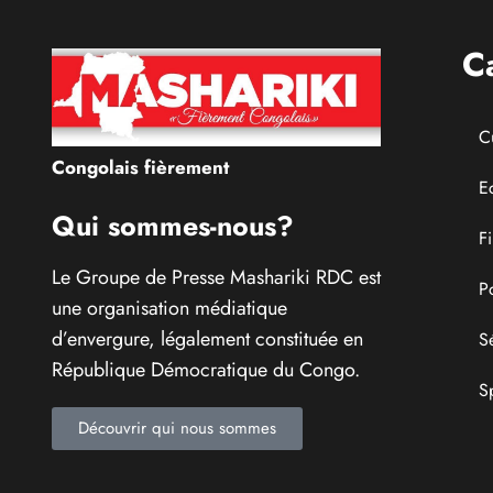
C
C
Congolais fièrement
E
Qui sommes-nous?
F
Le Groupe de Presse Mashariki RDC est
P
une organisation médiatique
d’envergure, légalement constituée en
S
République Démocratique du Congo.
S
Découvrir qui nous sommes