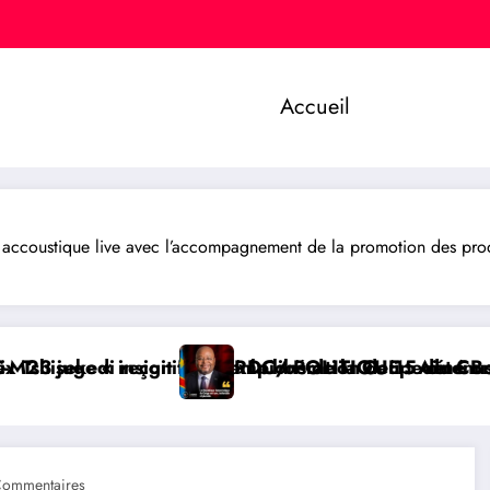
Accueil
ustique live avec l’accompagnement de la promotion des produit
s champions de la Coupe du Congo
 » la libération de 15 détenus par Kinshasa
RDC/ POLITIQUE : Aimé Boji Sangara, une voix forte
Commentaires