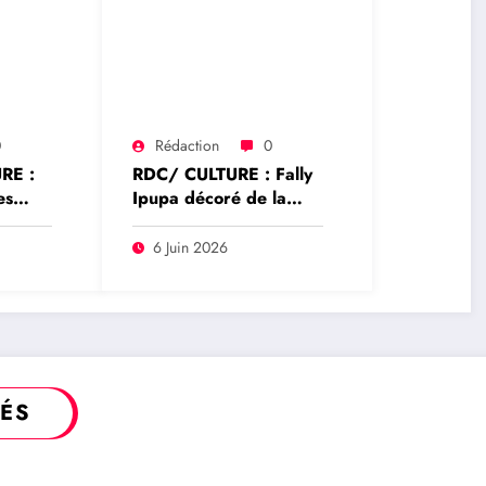
0
Rédaction
0
RE :
RDC/ CULTURE : Fally
es
Ipupa décoré de la
Médaille d’or du Mérite
,
des Arts, Sciences et
6 Juin 2026
alyse
Lettres par le Chef de
l’Etat
ste
BO
TÉS