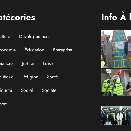
atécories
Info À 
ulture
Développement
conomie
Éducation
Entreprise
inances
Justice
Loisir
olitique
Religion
Santé
écurité
Social
Société
port