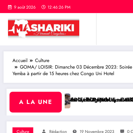
9 août 2026
12:46:26 PM
Accueil
Culture
GOMA/ LOISIR: Dimanche 03 Décembre 2023: Soirée acco
Yemba à partir de 15 heures chez Congo Uni Hotel
tour de la délégation syndicale
ident de la République : Félix Tshisekedi reçoit le
RDC/ POLITIQUE : L’AFC-M23 juge « insignifiante
A LA UNE
Culture
Rédaction
19 Novembre 2023
0 