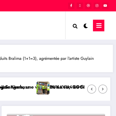
s Bralima (1+1=3), agrémentée par l’artiste Guylain
 au service de l’unité et de la République
BUKAVU/ SOCIÉTÉ : Lancement des travaux d’aménageme
QAT