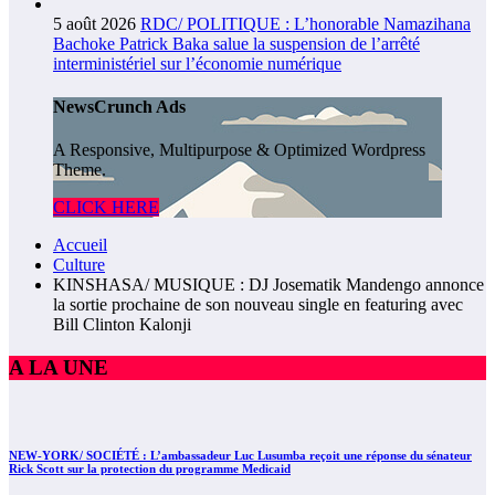
5 août 2026
RDC/ POLITIQUE : L’honorable Namazihana
Bachoke Patrick Baka salue la suspension de l’arrêté
interministériel sur l’économie numérique
NewsCrunch Ads
A Responsive, Multipurpose & Optimized Wordpress
Theme.
CLICK HERE
Accueil
Culture
KINSHASA/ MUSIQUE : DJ Josematik Mandengo annonce
la sortie prochaine de son nouveau single en featuring avec
Bill Clinton Kalonji
A LA UNE
NEW-YORK/ SOCIÉTÉ : L’ambassadeur Luc Lusumba reçoit une réponse du sénateur
Rick Scott sur la protection du programme Medicaid