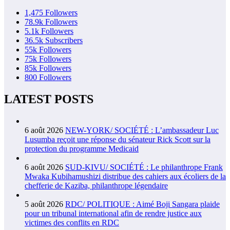
1,475
Followers
78.9k
Followers
5.1k
Followers
36.5k
Subscribers
55k
Followers
75k
Followers
85k
Followers
800
Followers
LATEST POSTS
6 août 2026
NEW-YORK/ SOCIÉTÉ : L’ambassadeur Luc
Lusumba reçoit une réponse du sénateur Rick Scott sur la
protection du programme Medicaid
6 août 2026
SUD-KIVU/ SOCIÉTÉ : Le philanthrope Frank
Mwaka Kubihamushizi distribue des cahiers aux écoliers de la
chefferie de Kaziba, philanthrope légendaire
5 août 2026
RDC/ POLITIQUE : Aimé Boji Sangara plaide
pour un tribunal international afin de rendre justice aux
victimes des conflits en RDC