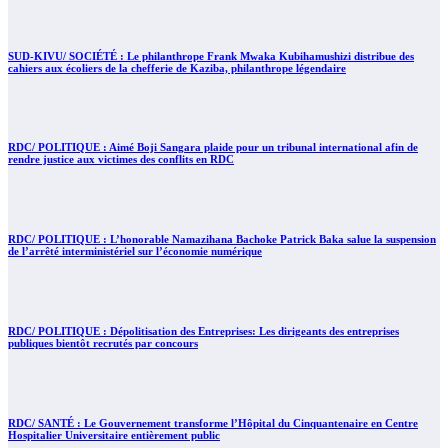
SUD-KIVU/ SOCIÉTÉ : Le philanthrope Frank Mwaka Kubihamushizi distribue des
cahiers aux écoliers de la chefferie de Kaziba, philanthrope légendaire
RDC/ POLITIQUE : Aimé Boji Sangara plaide pour un tribunal international afin de
rendre justice aux victimes des conflits en RDC
RDC/ POLITIQUE : L’honorable Namazihana Bachoke Patrick Baka salue la suspension
de l’arrêté interministériel sur l’économie numérique
RDC/ POLITIQUE : Dépolitisation des Entreprises: Les dirigeants des entreprises
publiques bientôt recrutés par concours
RDC/ SANTÉ : Le Gouvernement transforme l’Hôpital du Cinquantenaire en Centre
Hospitalier Universitaire entièrement public