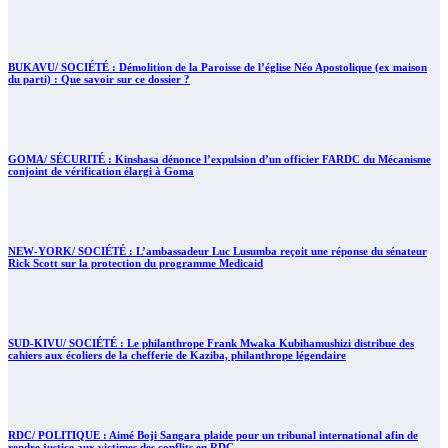
BUKAVU/ SOCIÉTÉ : Démolition de la Paroisse de l’église Néo Apostolique (ex maison
du parti) : Que savoir sur ce dossier ?
GOMA/ SÉCURITÉ : Kinshasa dénonce l’expulsion d’un officier FARDC du Mécanisme
conjoint de vérification élargi à Goma
NEW-YORK/ SOCIÉTÉ : L’ambassadeur Luc Lusumba reçoit une réponse du sénateur
Rick Scott sur la protection du programme Medicaid
SUD-KIVU/ SOCIÉTÉ : Le philanthrope Frank Mwaka Kubihamushizi distribue des
cahiers aux écoliers de la chefferie de Kaziba, philanthrope légendaire
RDC/ POLITIQUE : Aimé Boji Sangara plaide pour un tribunal international afin de
rendre justice aux victimes des conflits en RDC