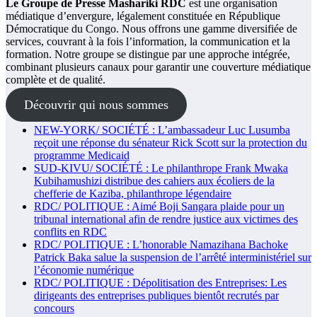
Le Groupe de Presse Mashariki RDC
est une organisation
médiatique d’envergure, légalement constituée en République
Démocratique du Congo. Nous offrons une gamme diversifiée de
services, couvrant à la fois l’information, la communication et la
formation. Notre groupe se distingue par une approche intégrée,
combinant plusieurs canaux pour garantir une couverture médiatique
complète et de qualité.
Découvrir qui nous sommes
NEW-YORK/ SOCIÉTÉ : L’ambassadeur Luc Lusumba
reçoit une réponse du sénateur Rick Scott sur la protection du
programme Medicaid
SUD-KIVU/ SOCIÉTÉ : Le philanthrope Frank Mwaka
Kubihamushizi distribue des cahiers aux écoliers de la
chefferie de Kaziba, philanthrope légendaire
RDC/ POLITIQUE : Aimé Boji Sangara plaide pour un
tribunal international afin de rendre justice aux victimes des
conflits en RDC
RDC/ POLITIQUE : L’honorable Namazihana Bachoke
Patrick Baka salue la suspension de l’arrêté interministériel sur
l’économie numérique
RDC/ POLITIQUE : Dépolitisation des Entreprises: Les
dirigeants des entreprises publiques bientôt recrutés par
concours