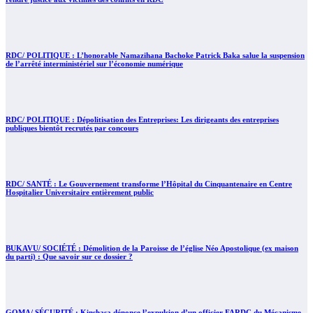
RDC/ POLITIQUE : L’honorable Namazihana Bachoke Patrick Baka salue la suspension
de l’arrêté interministériel sur l’économie numérique
RDC/ POLITIQUE : Dépolitisation des Entreprises: Les dirigeants des entreprises
publiques bientôt recrutés par concours
RDC/ SANTÉ : Le Gouvernement transforme l’Hôpital du Cinquantenaire en Centre
Hospitalier Universitaire entièrement public
BUKAVU/ SOCIÉTÉ : Démolition de la Paroisse de l’église Néo Apostolique (ex maison
du parti) : Que savoir sur ce dossier ?
GOMA/ SÉCURITÉ : Kinshasa dénonce l’expulsion d’un officier FARDC du Mécanisme