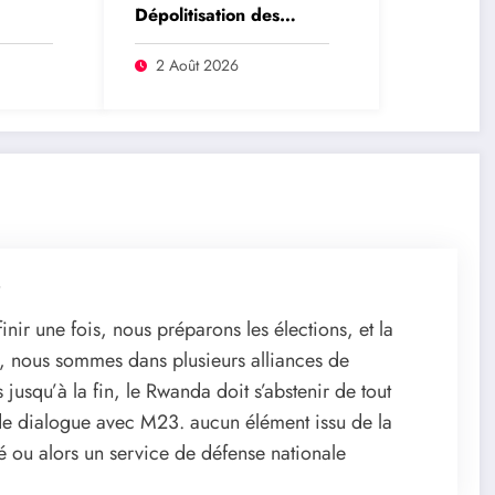
Dépolitisation des
hoke
Entreprises: Les
e la
dirigeants des
2 Août 2026
rrêté
entreprises publiques
ur
bientôt recrutés par
rique
concours
9
 finir une fois, nous préparons les élections, et la
s, nous sommes dans plusieurs alliances de
jusqu’à la fin, le Rwanda doit s’abstenir de tout
s de dialogue avec M23. aucun élément issu de la
é ou alors un service de défense nationale