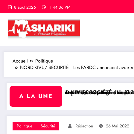
8 août 2026
11:44:37 PM
Accueil
Politique
NORD-KIVU/ SÉCURITÉ : Les FARDC annoncent avoir repou
re le FC Les Aigles du Congo
t une réponse du sénateur Rick Scott sur la protec
KIVU/ SOCIÉTÉ : Le philanthrope Frank Mwaka Kubihamu
RDC/ PO
A LA UNE
Politique
Sécurité
Rédaction
26 Mai 2022