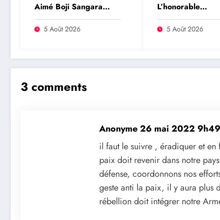
Aimé Boji Sangara
L’honorable
plaide pour un tribunal
Namazihana Bac
international afin de
Patrick Baka salu
5 Août 2026
5 Août 2026
rendre justice aux
suspension de l’a
victimes des conflits en
interministériel s
RDC
l’économie numé
3 comments
Anonyme
26 mai 2022 9h4
il faut le suivre , éradiquer et en
paix doit revenir dans notre pay
défense, coordonnons nos efforts 
geste anti la paix, il y aura plu
rébellion doit intégrer notre Arm