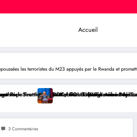
Accueil
ssées les terroristes du M23 appuyés par le Rwanda et prometten
tion du programme Medicaid
shizi distribue des cahiers aux écoliers de la cheff
LITIQUE : Aimé Boji Sangara plaide pour un tribunal i
RDC/ POLIT
3 Commentaires