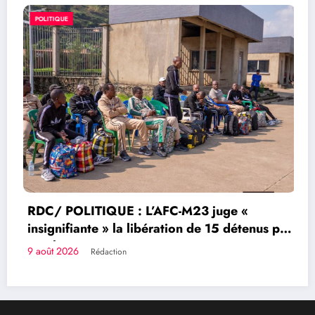
POLITIQUE
RDC/ POLITIQUE : L’AFC-M23 juge «
insignifiante » la libération de 15 détenus par
Kinshasa
9 août 2026
Rédaction