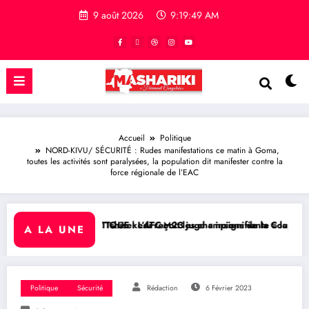
9 août 2026
9:19:50 AM
Accueil
Politique
NORD-KIVU/ SÉCURITÉ : Rudes manifestations ce matin à Goma,
toutes les activités sont paralysées, la population dit manifester contre la
force régionale de l’EAC
ix Tshisekedi reçoit les champions de la Coupe du Congo
TIQUE : L’AFC-M23 juge « insignifiante » la libération de 15 détenus 
RDC/ POLITIQ
A LA UNE
Politique
Sécurité
Rédaction
6 Février 2023