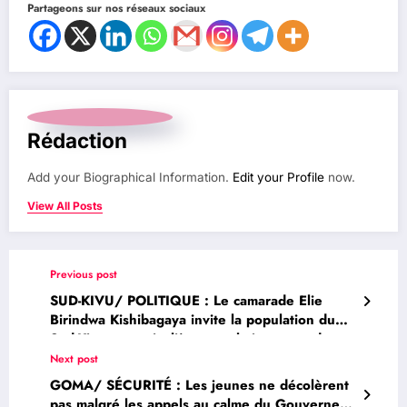
Partageons sur nos réseaux sociaux
Rédaction
Add your Biographical Information.
Edit your Profile
now.
View All Posts
Previous post
SUD-KIVU/ POLITIQUE : Le camarade Elie
Birindwa Kishibagaya invite la population du
Sud-Kivu et particulièrement la jeunesse de
Bukavu à s’enrôler massivement en prévision
Next post
des élections 2023
GOMA/ SÉCURITÉ : Les jeunes ne décolèrent
pas malgré les appels au calme du Gouverneur