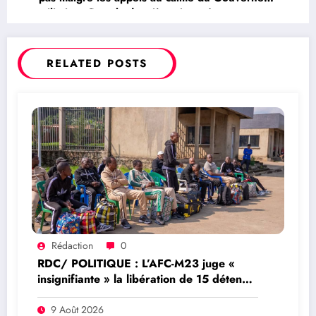
militaire : Pour la deuxième journée
consécutive ils sont dans la rue barricadent
certains artères
RELATED POSTS
Rédaction
0
RDC/ POLITIQUE : L’AFC-M23 juge «
insignifiante » la libération de 15 détenus
par Kinshasa
9 Août 2026