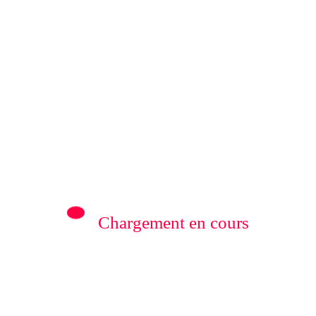
 Information.
Edit your Profile
now.
Previous post
Chargement en cours
lerte sur la situation des victimes des
massacres de Beni