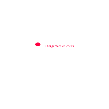
République
9 Août 2026
Chargement en cours
Rédaction
0
QATAR/ POLITIQUE : Processus de Doha :
le Qatar salue la libération de 15 détenus et
leur transfert à l’AFC/M23
8 Août 2026