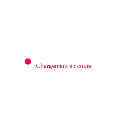
 Information.
Edit your Profile
now.
Previous post
ntoine, un handicapé physique arrêté
aire de Goma dans l’affaire d’un prétendu
meurtre qu’il dit ignorer
Chargement en cours
riminels économiques Chinois: Une
 s’impose