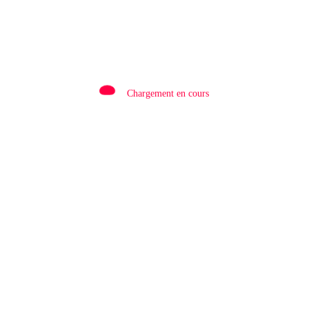
Chargement en cours
Rédaction
0
QATAR/ POLITIQUE : Processus de Doha :
le Qatar salue la libération de 15 détenus et
leur transfert à l’AFC/M23
8 Août 2026