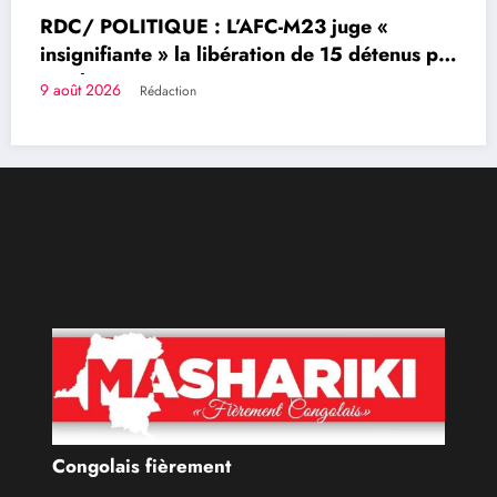
e «
détenus par
RDC/ POLITIQUE : Aimé Boji Sanga
voix forte au service de l’unité et de
République
9 août 2026
Rédaction