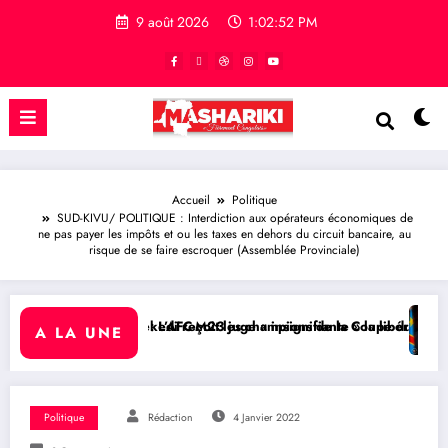
9 août 2026
1:02:53 PM
Accueil
Politique
SUD-KIVU/ POLITIQUE : Interdiction aux opérateurs économiques de
ne pas payer les impôts et ou les taxes en dehors du circuit bancaire, au
risque de se faire escroquer (Assemblée Provinciale)
di reçoit les champions de la Coupe du Congo
AFC-M23 juge « insignifiante » la libération de 15 détenus par Kinsha
RDC/ POLITIQUE : Aimé B
A LA UNE
Politique
Rédaction
4 Janvier 2022