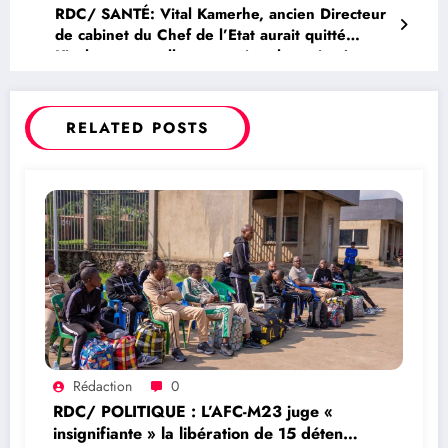
Commandant du Commissariat Urbain de la
RDC/ SANTÉ: Vital Kamerhe, ancien Directeur
Police Ville de Bukavu en justice
de cabinet du Chef de l’Etat aurait quitté
Kinshasa pour aller poursuivre les soins à
l’étranger
RELATED POSTS
Rédaction
0
RDC/ POLITIQUE : L’AFC-M23 juge «
insignifiante » la libération de 15 détenus