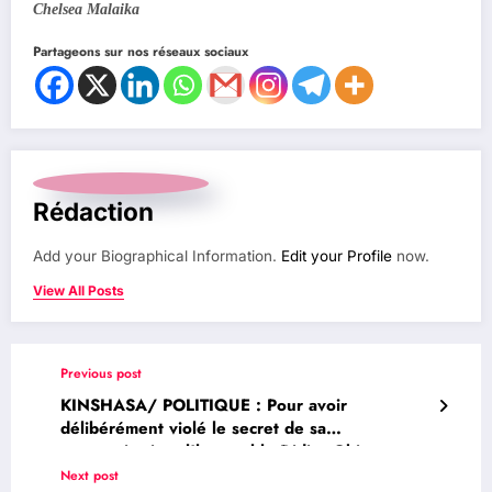
Chelsea Malaika
Partageons sur nos réseaux sociaux
Rédaction
Add your Biographical Information.
Edit your Profile
now.
View All Posts
Previous post
KINSHASA/ POLITIQUE : Pour avoir
délibérément violé le secret de sa
communication, l’honorable Didier Okito
Lutundula Yuhe, menace de traduire le
Next post