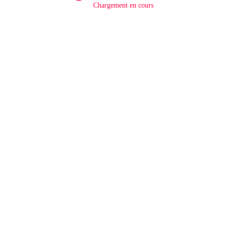
Chargement en cours
Rédaction
0
RDC/ POLITIQUE : Dépolitisation des
Entreprises: Les dirigeants des entreprises
publiques bientôt recrutés par concours
2 Août 2026
LAISSER UN COMMENTAIRE
Commentaires