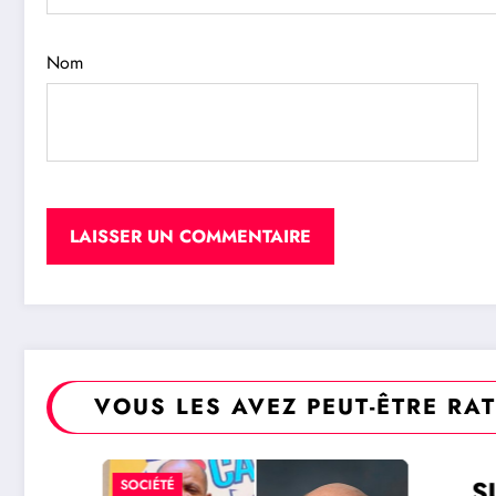
Nom
VOUS LES AVEZ PEUT-ÊTRE RA
SUD-K
SOCIÉTÉ
SOCIÉTÉ