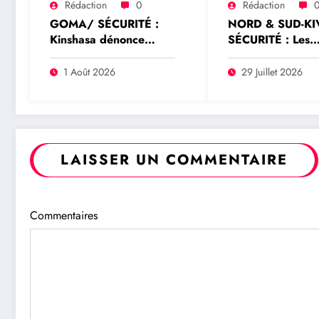
Rédaction
0
Rédaction
GOMA/ SÉCURITÉ :
NORD & SUD-KI
Kinshasa dénonce
SÉCURITÉ : Les
l’expulsion d’un officier
commandants
FARDC du Mécanisme
Wazalendo rejett
1 Août 2026
29 Juillet 2026
conjoint de vérification
toute prétendue
élargi à Goma
représentation
nationale de Dad
Saleh Idi
LAISSER UN COMMENTAIRE
Commentaires