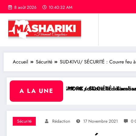
8 août 2026
10:40:33 AM
Accueil
Sécurité
SUD-KIVU/ SÉCURITÉ : Couvre feu à Buk
 FC sollicite la délocalisation de son match contre 
YORK/ SOCIÉTÉ : L’ambassadeur Luc Lusumba reçoit u
SUD-KIV
A LA UNE
Sécurité
Rédaction
17 Novembre 2021
0 