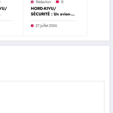
0
Rédaction
0
VU/
NORD-KIVU/
SÉCURITÉ : Un avion-
cargo de Tracep Congo
ent
Aviation retrouvé
27 Juillet 2026
écrasé à Walikale, un
survivant est sorti de
y
l’appareil