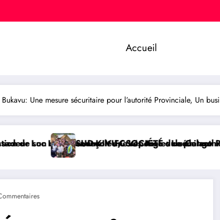
Accueil
avu: Une mesure sécuritaire pour l’autorité Provinciale, Un busines
le FC Les Aigles du Congo
ne réponse du sénateur Rick Scott sur la protectio
U/ SOCIÉTÉ : Le philanthrope Frank Mwaka Kubihamushi
RDC/ POLIT
Commentaires