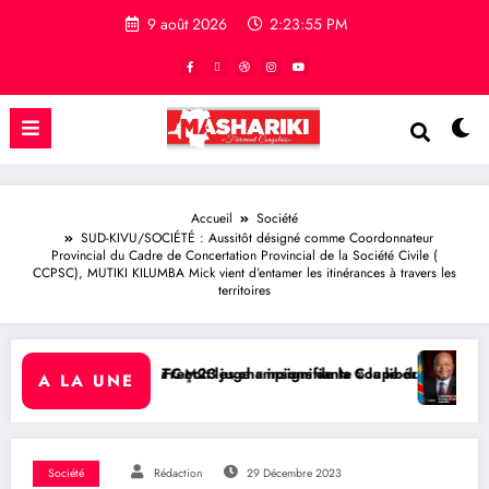
9 août 2026
2:23:56 PM
Accueil
Société
SUD-KIVU/SOCIÉTÉ : Aussitôt désigné comme Coordonnateur
Provincial du Cadre de Concertation Provincial de la Société Civile (
CCPSC), MUTIKI KILUMBA Mick vient d’entamer les itinérances à travers les
territoires
es champions de la Coupe du Congo
 « insignifiante » la libération de 15 détenus par Kinshasa
RDC/ POLITIQUE : Aimé Boji Sangara
A LA UNE
Société
Rédaction
29 Décembre 2023