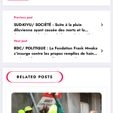
Previous post
SUD-KIVU/ SOCIÉTÉ : Suite à la pluie
diluvienne ayant causée des morts et la
destructions des biens de la population, Théo
Ngwabidje vient de mettre en place une
Next post
commission ad-hoc
RDC/ POLITIQUE : La Fondation Frank Mwaka
s’insurge contre les propos remplies de haine
et de médisances proférés contre la personne
du Professeur Modeste Bahati Lukwebo
(Déclaration)
RELATED POSTS