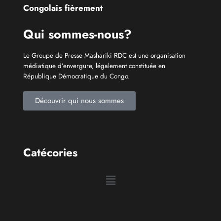
Catécories
Info À la Une