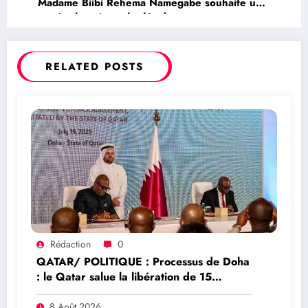
Madame Biibi Rehema Namegabe souhaite une
année de paix et de développement pour son
territoire de Kabare et pour son organisation
Skyborne Research Foundation
RELATED POSTS
Rédaction
0
QATAR/ POLITIQUE : Processus de Doha
: le Qatar salue la libération de 15
détenus et leur transfert à l’AFC/M23
8 Août 2026