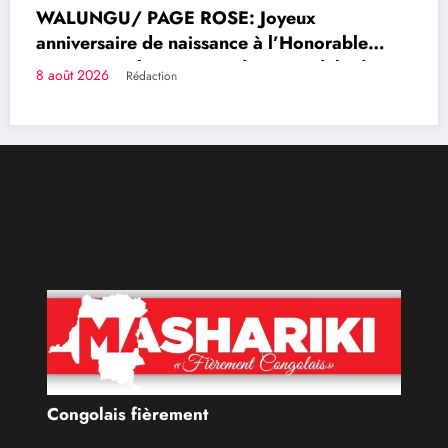
Congolais fièrement
orable
dèle de
Qui sommes-nous?
ience
Le Groupe de Presse Mashariki RDC est une organisation
médiatique d’envergure, légalement constituée en
République Démocratique du Congo.
Découvrir qui nous sommes
Catécories