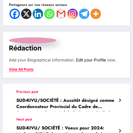
Partageons sur nos réseaux sociaux
Rédaction
Add your Biographical Information.
Edit your Profile
now.
View All Posts
Previous post
SUD-KIVU/SOCIÉTÉ : Aussitôt désigné comme
Coordonnateur Provincial du Cadre de
Concertation Provincial de la Société Civile (
CCPSC), MUTIKI KILUMBA Mick vient
Next post
d’entamer les itinérances à travers les
SUD-KIVU/ SOCIÉTÉ : Voeux pour 2024:
territoires