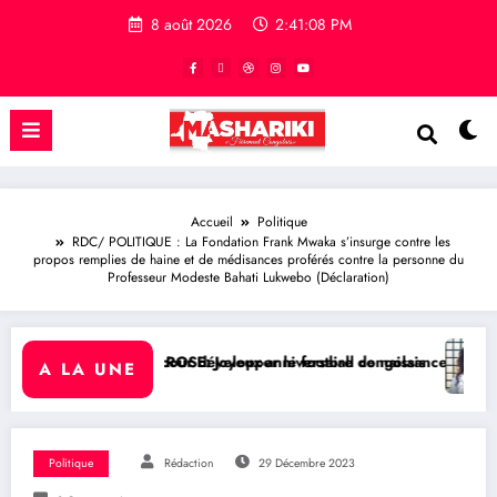
8 août 2026
2:41:09 PM
Accueil
Politique
RDC/ POLITIQUE : La Fondation Frank Mwaka s’insurge contre les
propos remplies de haine et de médisances proférés contre la personne du
Professeur Modeste Bahati Lukwebo (Déclaration)
 développer le football congolais
oyeux anniversaire de naissance à l’Honorable Amato Bayubasire Mir
RDC/ SPORT : Laetitia M
A LA UNE
Politique
Rédaction
29 Décembre 2023