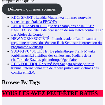
complète et de qualité.
Découvrir qui nous sommes
RDC/ SPORT : Laetitia Muderhwa nommée nouvelle
secrétaire générale la FECOFA
AFRIQUE/ SPORT : Ligue des champions de la CAF :
l’APR FC sollicite la délocalisation de son match contre le FC
Les Aigles du Congo
NEW-YORK/ SOCIÉTÉ : L’ambassadeur Luc Lusumba
reçoit une réponse du sénateur Rick Scott sur la protection du
programme Medicaid
SUD-KIVU/ SOCIÉTÉ : Le philanthrope Frank Mwaka
Kubihamushizi distribue des cahiers aux écoliers de la
chefferie de Kaziba, philanthrope légendaire
RDC/ POLITIQUE : Aimé Boji Sangara plaide pour un
tribunal international afin de rendre justice aux victimes des
conflits en RDC
Browse By Tags
VOUS LES AVEZ PEUT-ÊTRE RATÉS