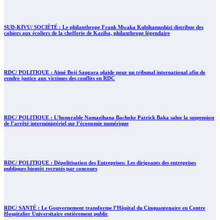
SUD-KIVU/ SOCIÉTÉ : Le philanthrope Frank Mwaka Kubihamushizi distribue des
cahiers aux écoliers de la chefferie de Kaziba, philanthrope légendaire
RDC/ POLITIQUE : Aimé Boji Sangara plaide pour un tribunal international afin de
rendre justice aux victimes des conflits en RDC
RDC/ POLITIQUE : L’honorable Namazihana Bachoke Patrick Baka salue la suspension
de l’arrêté interministériel sur l’économie numérique
RDC/ POLITIQUE : Dépolitisation des Entreprises: Les dirigeants des entreprises
publiques bientôt recrutés par concours
RDC/ SANTÉ : Le Gouvernement transforme l’Hôpital du Cinquantenaire en Centre
Hospitalier Universitaire entièrement public