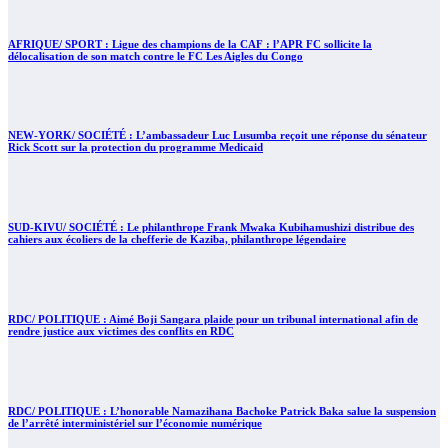
AFRIQUE/ SPORT : Ligue des champions de la CAF : l’APR FC sollicite la
délocalisation de son match contre le FC Les Aigles du Congo
NEW-YORK/ SOCIÉTÉ : L’ambassadeur Luc Lusumba reçoit une réponse du sénateur
Rick Scott sur la protection du programme Medicaid
SUD-KIVU/ SOCIÉTÉ : Le philanthrope Frank Mwaka Kubihamushizi distribue des
cahiers aux écoliers de la chefferie de Kaziba, philanthrope légendaire
RDC/ POLITIQUE : Aimé Boji Sangara plaide pour un tribunal international afin de
rendre justice aux victimes des conflits en RDC
RDC/ POLITIQUE : L’honorable Namazihana Bachoke Patrick Baka salue la suspension
de l’arrêté interministériel sur l’économie numérique