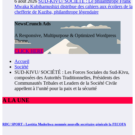
6 août 2026
SUD-KIVU/ SOCIÉTÉ : Le philanthrope Frank
Mwaka Kubihamushizi distribue des cahiers aux écoliers de la
chefferie de Kaziba, philanthrope légendaire
NewsCrunch Ads
A Responsive, Multipurpose & Optimized Wordpress
Theme.
CLICK HERE
Accueil
Société
SUD-KIVU/ SOCIÉTÉ : Les Forces Sociales du Sud-Kivu,
composées des Autorités Traditionnelles, Présidents des
Communautés Tribales et Leaders de la Société Civile
appellent à l’unité pour la paix et la sécurité
A LA UNE
RDC/ SPORT : Laetitia Muderhwa nommée nouvelle secrétaire générale la FECOFA