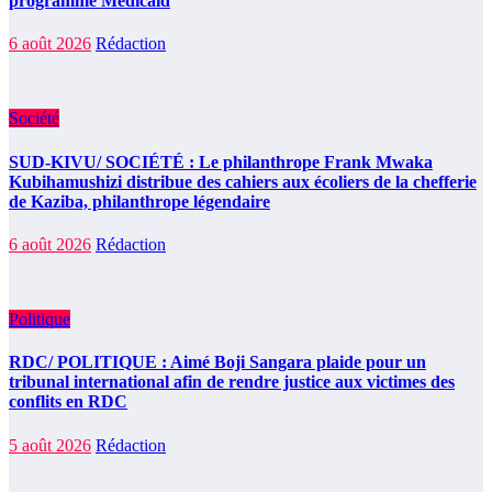
programme Medicaid
6 août 2026
Rédaction
Société
SUD-KIVU/ SOCIÉTÉ : Le philanthrope Frank Mwaka
Kubihamushizi distribue des cahiers aux écoliers de la chefferie
de Kaziba, philanthrope légendaire
6 août 2026
Rédaction
Politique
RDC/ POLITIQUE : Aimé Boji Sangara plaide pour un
tribunal international afin de rendre justice aux victimes des
conflits en RDC
5 août 2026
Rédaction