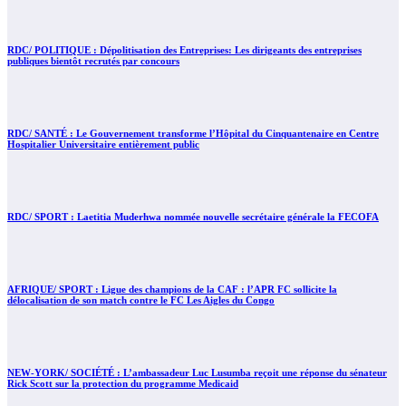
RDC/ POLITIQUE : Dépolitisation des Entreprises: Les dirigeants des entreprises
publiques bientôt recrutés par concours
RDC/ SANTÉ : Le Gouvernement transforme l’Hôpital du Cinquantenaire en Centre
Hospitalier Universitaire entièrement public
RDC/ SPORT : Laetitia Muderhwa nommée nouvelle secrétaire générale la FECOFA
AFRIQUE/ SPORT : Ligue des champions de la CAF : l’APR FC sollicite la
délocalisation de son match contre le FC Les Aigles du Congo
NEW-YORK/ SOCIÉTÉ : L’ambassadeur Luc Lusumba reçoit une réponse du sénateur
Rick Scott sur la protection du programme Medicaid