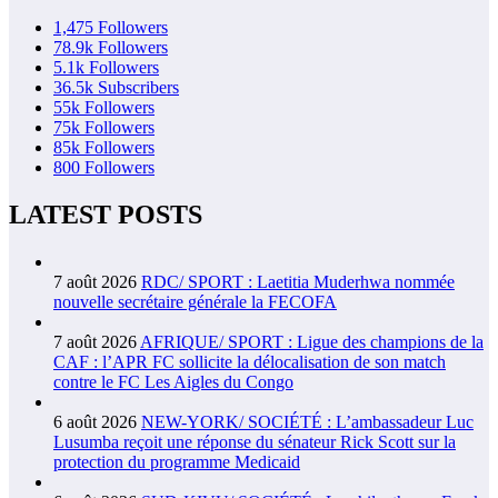
1,475
Followers
78.9k
Followers
5.1k
Followers
36.5k
Subscribers
55k
Followers
75k
Followers
85k
Followers
800
Followers
LATEST POSTS
7 août 2026
RDC/ SPORT : Laetitia Muderhwa nommée
nouvelle secrétaire générale la FECOFA
7 août 2026
AFRIQUE/ SPORT : Ligue des champions de la
CAF : l’APR FC sollicite la délocalisation de son match
contre le FC Les Aigles du Congo
6 août 2026
NEW-YORK/ SOCIÉTÉ : L’ambassadeur Luc
Lusumba reçoit une réponse du sénateur Rick Scott sur la
protection du programme Medicaid