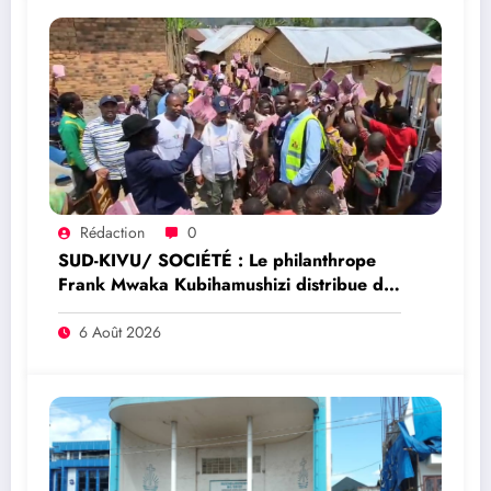
Rédaction
0
SUD-KIVU/ SOCIÉTÉ : Le philanthrope
Frank Mwaka Kubihamushizi distribue des
cahiers aux écoliers de la chefferie de
Kaziba, philanthrope légendaire
6 Août 2026