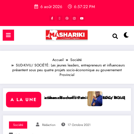
6 août 2026
6:57:23 PM
Accueil
Société
SUD-KIVU/ SOCIÉTÉ: Les jeunes leaders, entrepreneurs et influenceurs
présentent sous peu quatre projets socio-économique au gouvernement
Provincial
 conflits en RDC
ke Patrick Baka salue la suspension de l’arrêté interministériel su
RDC/ POLITIQUE : Dépolitisation des Entreprises: L
A LA UNE
Société
Rédaction
17 Octobre 2021