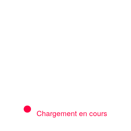
Previous post
2-2023: le député national, élu d’Uvira Luc
des frais scolaires des élèves du Complexe
Scolaire MHCD de Luvungi
des métiers est la cause de la mortalité
ace ASBL lancé une sonnette d’alarme
Chargement en cours