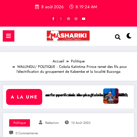
8 août 2026
8:19:25 AM
Accueil
Politique
WALUNGU/ POLITIQUE : Cokola Katintima Prince remet des fils pour
l’électrification du groupement de Kabembe et la localité Buzonga
programme Medicaid
Kubihamushizi distribue des cahiers aux écoliers de la chefferie de 
RDC/ POLITIQUE : Aimé Boji Sangara plaide pour un tri
A LA UNE
Politique
Rédaction
15 Août 2023
0 Commentaires