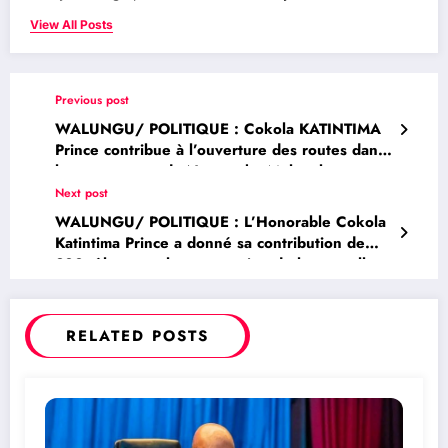
View All Posts
Previous post
WALUNGU/ POLITIQUE : Cokola KATINTIMA
Prince contribue à l’ouverture des routes dans
le groupement de Ntagereka,Muhumba et
Bulumbwa
Next post
WALUNGU/ POLITIQUE : L’Honorable Cokola
Katintima Prince a donné sa contribution de
300 tôles pour la construction de la nouvelle
Paroisse catholique de Mushenyi
RELATED POSTS