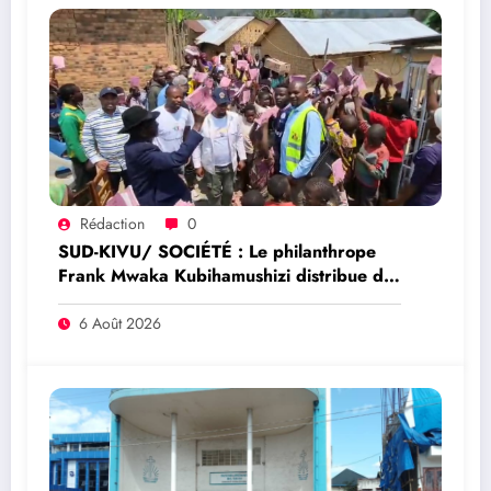
Rédaction
0
SUD-KIVU/ SOCIÉTÉ : Le philanthrope
Frank Mwaka Kubihamushizi distribue des
cahiers aux écoliers de la chefferie de
Kaziba, philanthrope légendaire
6 Août 2026