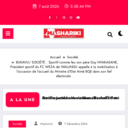
7 août 2026
5:38:45 PM
Accueil
Société
BUKAVU/ SOCIÉTÉ : Sportif comme feu son père Guy NYAKASANE,
President sportif du FC WEZA de WALUNGU appelle à la mobilisation à
l’occasion de l’accueil du Ministre d’Etat Aimé BOJI dans son fief
électorale
re justice aux victimes des conflits en RDC
honorable Namazihana Bachoke Patrick Baka salue la suspension de l’
RDC/ POLITIQUE : Dépoli
A LA UNE
Société
Mashariki
7 Décembre 2024