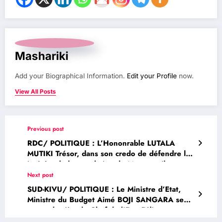
Mashariki
Add your Biographical Information.
Edit your Profile
now.
View All Posts
Previous post
RDC/ POLITIQUE : L’Hononrable LUTALA
MUTIKI Trésor, dans son credo de défendre les
intérêts de la population de Mwenga, il a
exprimé son indignation au nom de la famille
Next post
de Papa Alphonse Lupeta abattu froidement
SUD-KIVU/ POLITIQUE : Le Ministre d’Etat,
par un militaire FARDC dans un site minier des
Ministre du Budget Aimé BOJI SANGARA se
chinois de la société Yellow Stone à Mela vers
range derrière le Chef de l’Etat Félix
Lugushwa
TSHISEKEDI sur le débat autour d’un éventuel