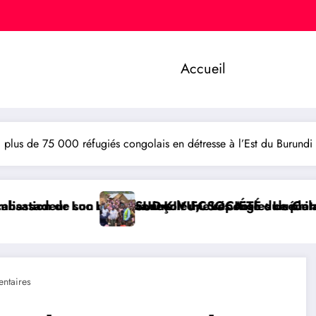
Accueil
lus de 75 000 réfugiés congolais en détresse à l’Est du Burundi
re le FC Les Aigles du Congo
t une réponse du sénateur Rick Scott sur la protec
KIVU/ SOCIÉTÉ : Le philanthrope Frank Mwaka Kubihamu
RDC/ PO
ntaires