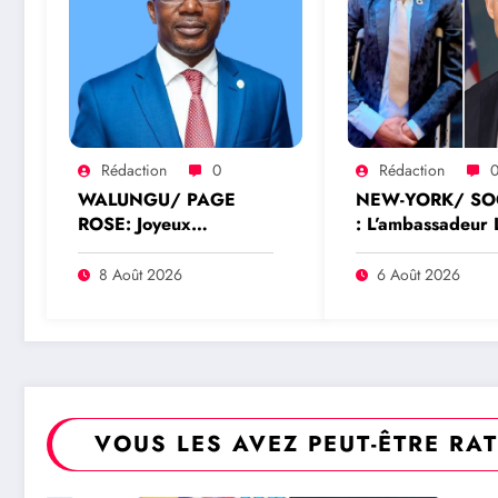
Rédaction
0
Rédaction
WALUNGU/ PAGE
NEW-YORK/ SO
ROSE: Joyeux
: L’ambassadeur 
anniversaire de
Lusumba reçoit u
naissance à
réponse du séna
8 Août 2026
6 Août 2026
l’Honorable Amato
Rick Scott sur la
Bayubasire Mirindi, un
protection du
modèle de courage,
programme Medi
d’intelligence et de
résilience
VOUS LES AVEZ PEUT-ÊTRE RA