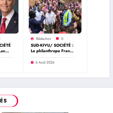
0
Rédaction
0
CIÉTÉ
SUD-KIVU/ SOCIÉTÉ :
Luc
Le philanthrope Frank
ne
Mwaka Kubihamushizi
teur
distribue des cahiers
6 Août 2026
aux écoliers de la
chefferie de Kaziba,
caid
philanthrope
légendaire
TÉS