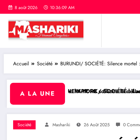
8 août 2026
10:36:10 AM
Accueil
Société
BURUNDI/ SOCIÉTÉ: Silence mortel : p
APR FC sollicite la délocalisation de son match cont
W-YORK/ SOCIÉTÉ : L’ambassadeur Luc Lusumba reçoi
SUD-
A LA UNE
Société
Mashariki
26 Août 2025
0 Comme