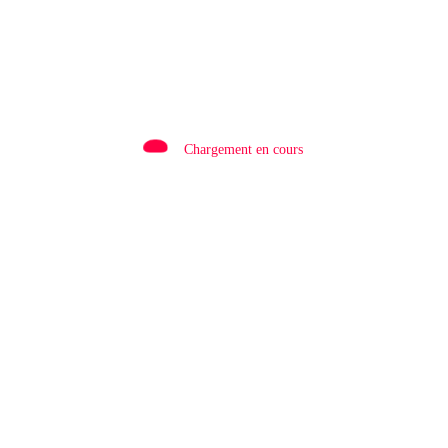
RDC/ POLITIQUE : Dépolitisation des
Entreprises: Les dirigeants des entreprises
publiques bientôt recrutés par concours
2 Août 2026
Chargement en cours
LAISSER UN COMMENTAIRE
Commentaires